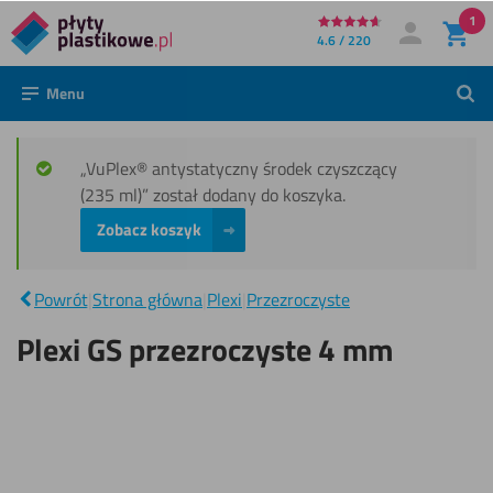
1
Bezpośrednio
4.6 / 220
Moje konto
Zaloguj się
do
Menu
Szuk
treści
„VuPlex® antystatyczny środek czyszczący
(235 ml)” został dodany do koszyka.
Zobacz koszyk
Plexi GS
|
przezroczyste
Powrót
|
Strona główna
|
Plexi
|
Przezroczyste
4 mm
Plexi GS przezroczyste 4 mm