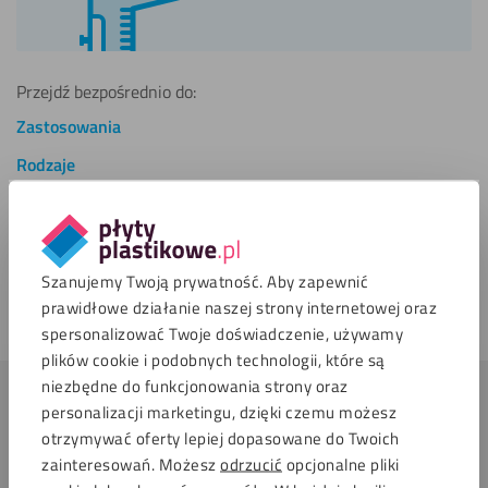
Przejdź bezpośrednio do:
Zastosowania
Rodzaje
Możliwości obróbki
Właściwości
Czyszczenie i konserwacja
Szanujemy Twoją prywatność. Aby zapewnić
prawidłowe działanie naszej strony internetowej oraz
Zamawianie
spersonalizować Twoje doświadczenie, używamy
plików cookie i podobnych technologii, które są
niezbędne do funkcjonowania strony oraz
personalizacji marketingu, dzięki czemu możesz
Wszystko, co musisz wiedzieć o plexi XT
otrzymywać oferty lepiej dopasowane do Twoich
zainteresowań. Możesz
odrzucić
opcjonalne pliki
Dostarczamy plexi XT w różnych wariantach grubości.