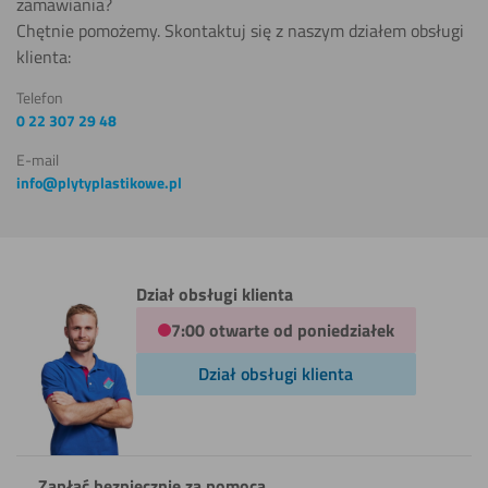
zamawiania?
Chętnie pomożemy. Skontaktuj się z naszym działem obsługi
klienta:
Cięcia
Telefon
ręcznego
0 22 307 29 48
E-mail
Cięcia
info@plytyplastikowe.pl
wodą
Gięcia (na
Dział obsługi klienta
zimno)
7:00 otwarte od poniedziałek
Dział obsługi klienta
Powlekania
Zapłać bezpiecznie za pomocą