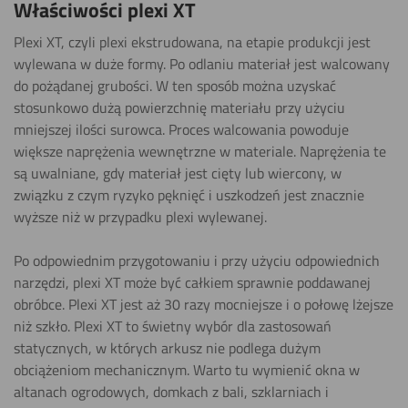
gorąco)
Właściwości plexi XT
Pokaż
Plexi XT, czyli plexi ekstrudowana, na etapie produkcji jest
wylewana w duże formy. Po odlaniu materiał jest walcowany
Grawerowania
do pożądanej grubości. W ten sposób można uzyskać
stosunkowo dużą powierzchnię materiału przy użyciu
Pokaż
mniejszej ilości surowca. Proces walcowania powoduje
większe naprężenia wewnętrzne w materiale. Naprężenia te
Klejenia
są uwalniane, gdy materiał jest cięty lub wiercony, w
związku z czym ryzyko pęknięć i uszkodzeń jest znacznie
Pokaż
wyższe niż w przypadku plexi wylewanej.
Malowania
Po odpowiednim przygotowaniu i przy użyciu odpowiednich
narzędzi, plexi XT może być całkiem sprawnie poddawanej
Pokaż
obróbce. Plexi XT jest aż 30 razy mocniejsze i o połowę lżejsze
niż szkło. Plexi XT to świetny wybór dla zastosowań
Piłowania (piła
statycznych, w których arkusz nie podlega dużym
tarczowa) ​
obciążeniom mechanicznym. Warto tu wymienić okna w
altanach ogrodowych, domkach z bali, szklarniach i
Pokaż