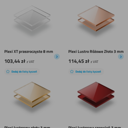
Plexi XT przezroczyste 8 mm
Plexi Lustro Różowe Złoto 3 mm
103,44
zł
114,45
zł
z VAT
z VAT
Dodaj do listy życzeń
Dodaj do listy życzeń
Plexi lustrzany złoty 3 mm
Plexi lustrzana czerwień 3 mm