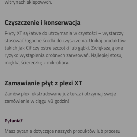
witrynach sklepowych.
Polerowania
Czyszczenie i konserwacja
Pokaż
Płyty XT są łatwe do utrzymania w czystości – wystarczy
stosować łagodne środki do czyszczenia. Unikaj produktów
Wiercenia
takich jak Cif czy ostre szczotki lub gąbki. Zwiększają one
Pokaż
ryzyko wystąpienia drobnych zarysowań. Najlepiej stosuj
miękką ściereczkę z mikrofibry.
Drukowania
Zamawianie płyt z plexi XT
Zamów plexi ekstrudowane już teraz i otrzymaj swoje
Piłowania
zamówienie w ciągu 48 godzin!
(wyrzynarka)
Pytania?
Toczenia
Masz pytania dotyczące naszych produktów lub procesu