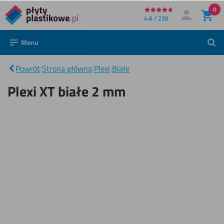
0
Bezpośrednio
4.6 / 220
Moje konto
Zaloguj się
do
Menu
Szuk
treści
Plexi
XT
|
białe
Powrót
|
Strona główna
|
Plexi
|
Białe
2
mm
Plexi XT białe 2 mm