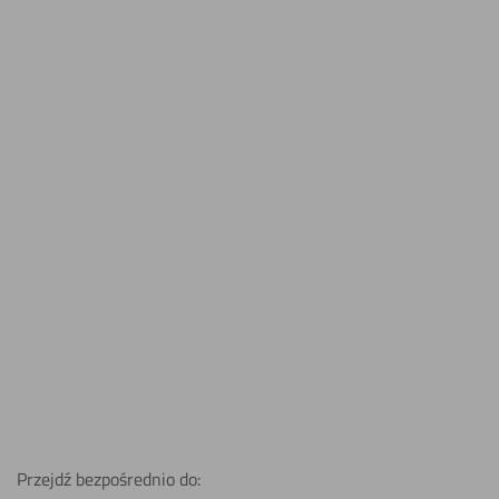
Poliwęglan lity dymiony brąz 8
Poliwęglan lity przeźroczysty 12
mm
mm
234,39
zł
242,15
zł
z VAT
z VAT
Poliwęglan lity przeźroczysty 15
mm
318,11
zł
z VAT
Przejdź bezpośrednio do: