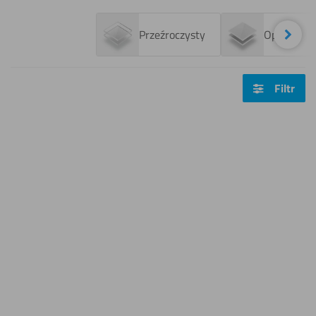
Next
Przeźroczysty
Opal
Filtr