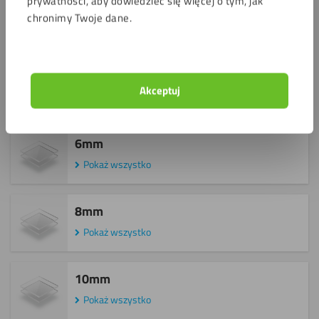
prywatności, aby dowiedzieć się więcej o tym, jak
4mm
chronimy Twoje dane.
Pokaż wszystko
5mm
Akceptuj
Pokaż wszystko
6mm
Pokaż wszystko
8mm
Pokaż wszystko
10mm
Pokaż wszystko