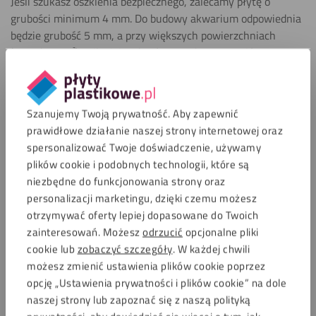
Jeśli szukasz oszklenia bezpiecznego, zalecamy płytę o
grubości minimum 4 mm. Do budowy akwarium odpowiednia
będzie grubość 5 mm, a przy większych powierzchniach
(ponad 1,5 m²) najlepiej wybrać 6 mm, by zapewnić
stabilność.
Nie wiesz, jaka grubość płyty będzie najlepsza? Skorzystaj z
Szanujemy Twoją prywatność. Aby zapewnić
naszego
kalkulatora grubości
. Szybko podpowie Ci idealne
prawidłowe działanie naszej strony internetowej oraz
rozwiązanie!
spersonalizować Twoje doświadczenie, używamy
plików cookie i podobnych technologii, które są
niezbędne do funkcjonowania strony oraz
2mm
personalizacji marketingu, dzięki czemu możesz
Pokaż wszystko
otrzymywać oferty lepiej dopasowane do Twoich
zainteresowań. Możesz
odrzucić
opcjonalne pliki
cookie lub
zobaczyć szczegóły
. W każdej chwili
3mm
możesz zmienić ustawienia plików cookie poprzez
Pokaż wszystko
opcję „Ustawienia prywatności i plików cookie” na dole
naszej strony lub zapoznać się z naszą polityką