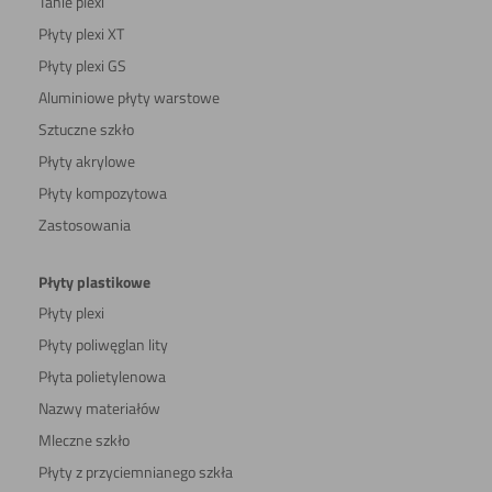
Tanie plexi
Płyty plexi XT
Płyty plexi GS
Aluminiowe płyty warstowe
Sztuczne szkło
Płyty akrylowe
Płyty kompozytowa
Zastosowania
Płyty plastikowe
Płyty plexi
Płyty poliwęglan lity
Płyta polietylenowa
Nazwy materiałów
Mleczne szkło
Płyty z przyciemnianego szkła