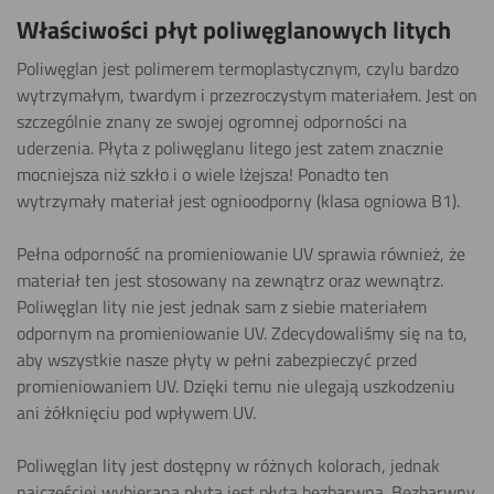
Właściwości płyt poliwęglanowych litych
Poliwęglan jest polimerem termoplastycznym, czylu bardzo
wytrzymałym, twardym i przezroczystym materiałem. Jest on
szczególnie znany ze swojej ogromnej odporności na
uderzenia. Płyta z poliwęglanu litego jest zatem znacznie
mocniejsza niż szkło i o wiele lżejsza! Ponadto ten
wytrzymały materiał jest ognioodporny (klasa ogniowa B1).
Pełna odporność na promieniowanie UV sprawia również, że
materiał ten jest stosowany na zewnątrz oraz wewnątrz.
Poliwęglan lity nie jest jednak sam z siebie materiałem
odpornym na promieniowanie UV. Zdecydowaliśmy się na to,
aby wszystkie nasze płyty w pełni zabezpieczyć przed
promieniowaniem UV. Dzięki temu nie ulegają uszkodzeniu
ani żółknięciu pod wpływem UV.
Poliwęglan lity jest dostępny w różnych kolorach, jednak
najczęściej wybieraną płytą jest płyta bezbarwna. Bezbarwny