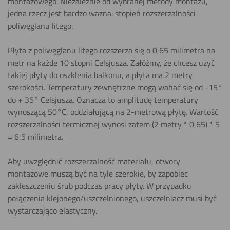
montażowego. Niezależnie od wybranej metody montażu,
jedna rzecz jest bardzo ważna: stopień rozszerzalności
poliwęglanu litego.
Płyta z poliwęglanu litego rozszerza się o 0,65 milimetra na
metr na każde 10 stopni Celsjusza. Załóżmy, że chcesz użyć
takiej płyty do oszklenia balkonu, a płyta ma 2 metry
szerokości. Temperatury zewnętrzne mogą wahać się od -15°
do + 35° Celsjusza. Oznacza to amplitudę temperatury
wynoszącą 50°C, oddziałującą na 2-metrową płytę. Wartość
rozszerzalności termicznej wynosi zatem (2 metry * 0,65) * 5
= 6,5 milimetra.
Aby uwzględnić rozszerzalność materiału, otwory
montażowe muszą być na tyle szerokie, by zapobiec
zakleszczeniu śrub podczas pracy płyty. W przypadku
połączenia klejonego/uszczelnionego, uszczelniacz musi być
wystarczająco elastyczny.