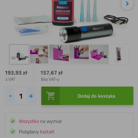
Nas
193,93
zł
157,67
zł
z VAT
Bez VAT-u
Dodaj do koszyka
ilość
Fixxerss
Podstawowy
Wszystko
na wymiar
Zestaw
Kleju
Pożądany
kształt
Akrylowego