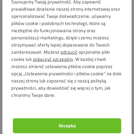
Szanujemy Twoją prywatność. Aby zapewnić
precisie essentieel is.
prawidłowe działanie naszej strony internetowej oraz
spersonalizować Twoje doświadczenie, używamy
Geschikt voor gebruik met transparant acryl, plexiglas en
plików cookie i podobnych technologii, które są
polycarbonaat.
niezbędne do funkcjonowania strony oraz
Je kunt het gebruiken voor vitrines of etalages. Het is ook
personalizacji marketingu, dzięki czemu możesz
ideaal voor presentatiemateriaal en -hoezen.
otrzymywać oferty lepiej dopasowane do Twoich
Het is ook geweldig om mee te modelleren. Voor
zainteresowań. Możesz
odrzucić
opcjonalne pliki
decoraties, fotolijsten en borden.
cookie lub
zobaczyć szczegóły
. W każdej chwili
Helpt bij het repareren van bestaande acrylconstructies.
możesz zmienić ustawienia plików cookie poprzez
Dit is de perfecte starterskit. Wil je beginnen met het
opcję „Ustawienia prywatności i plików cookie” na dole
lijmen van acrylverf? Wil je het uithardingsproces van je
naszej strony lub zapoznać się z naszą polityką
lijm controleren met UV-licht? Dan is deze kit iets voor
prywatności, aby dowiedzieć się więcej o tym, jak
jou.
chronimy Twoje dane.
Najczęściej zadawane pytania
Akceptuj
Czy Fixxerss Podstawowy Zestaw Kleju Akrylowego
działa ze wszystkimi tworzywami?