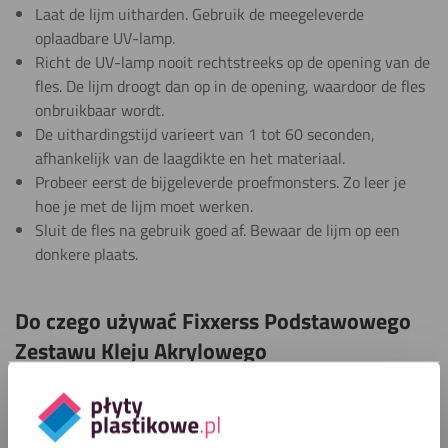
Laat de lijm uitharden. Gebruik de meegeleverde
oplaadbare UV-lamp.
Richt de UV-lamp nooit rechtstreeks op de opening van de
fles. De lijm droogt dan op in de opening, waardoor de fles
onbruikbaar wordt.
De uithardingstijd varieert van 1 tot 60 seconden,
afhankelijk van de laagdikte en het materiaal.
Probeer eerst de bijgeleverde proefmonsters. Zo leer je
hoe je met de lijm moet werken.
Sluit de fles na gebruik goed af. Bewaar de lijm op een
donkere plaats.
Do czego używać Fixxerss Podstawowego
Zestawu Kleju Akrylowego
De Fixxerss Basic Acryl Lijmset is geschikt voor het lijmen
van plexiglas, acrylglas en andere transparante materialen.
Deze plexiglaslijm is erg handig en helpt bij projecten waarbij