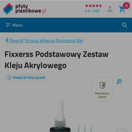
0
Bezpośrednio
4.6 / 220
Moje konto
Zaloguj się
do
Menu
Szuk
treści
Fixxerss
Podstawowy
|
Zestaw
Powrót
|
Strona główna
|
Akcesoria
|
Klej
Kleju
Akrylowego
Fixxerss Podstawowy Zestaw
Kleju Akrylowego
Dodaj do listy życzeń
Pomiń
Powię
pokaz
Najwyższa
jakość
slajdów