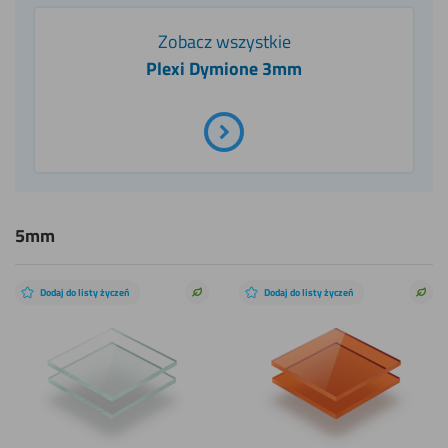
Zobacz wszystkie
Plexi Dymione 3mm
5mm
Dodaj do listy życzeń
Dodaj do listy życzeń
Zrównoważony
Zró
wybór
wyb