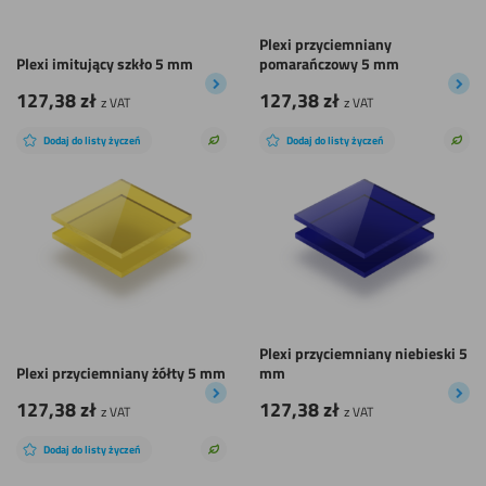
Plexi przyciemniany
Plexi imitujący szkło 5 mm
pomarańczowy 5 mm
127,38
zł
127,38
zł
z VAT
z VAT
Dodaj do listy życzeń
Dodaj do listy życzeń
Zrównoważony
Zró
wybór
wyb
Plexi przyciemniany niebieski 5
Plexi przyciemniany żółty 5 mm
mm
127,38
zł
127,38
zł
z VAT
z VAT
Dodaj do listy życzeń
Zrównoważony
wybór