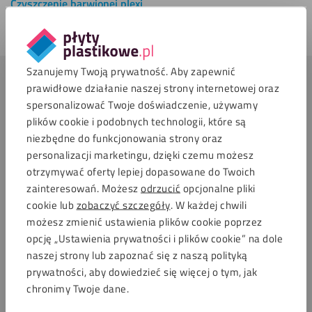
Czyszczenie barwionej plexi
Zamów
Szanujemy Twoją prywatność. Aby zapewnić
prawidłowe działanie naszej strony internetowej oraz
Wszystko, co musisz wiedzieć o dymionej
spersonalizować Twoje doświadczenie, używamy
plexi
plików cookie i podobnych technologii, które są
niezbędne do funkcjonowania strony oraz
Nasze
dymione płyty plexi
mają grubość 3, 5 i 8
personalizacji marketingu, dzięki czemu możesz
milimetrów, a do tego są łatwe w obróbce. Na naszym
otrzymywać oferty lepiej dopasowane do Twoich
blogu dla majsterkowiczów znajdziesz wiele
zainteresowań. Możesz
odrzucić
opcjonalne pliki
wskazówek dotyczących pracy z plexi i obróbki tego
cookie lub
zobaczyć szczegóły
. W każdej chwili
materiału. Dekoracyjne płyty są przejrzyste,
możesz zmienić ustawienia plików cookie poprzez
równomiernie zabarwione i odporne na
opcję „Ustawienia prywatności i plików cookie” na dole
naszej strony lub zapoznać się z naszą polityką
promieniowanie UV – po prostu piękne i praktyczne. Na
prywatności, aby dowiedzieć się więcej o tym, jak
zamówienie przycinamy płyty do określonego kształtu.
chronimy Twoje dane.