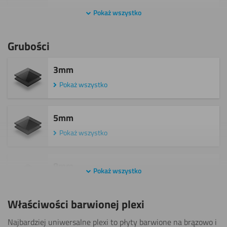
Pokaż wszystko
Gięcia (na
gorąco)
Grubości
Pokaż
3mm
Pokaż wszystko
Grawerowania
Pokaż
5mm
Pokaż wszystko
Klejenia
Pokaż
8mm
Pokaż wszystko
Pokaż wszystko
Malowania
Pokaż
Właściwości barwionej plexi
Najbardziej uniwersalne plexi to płyty barwione na brązowo i