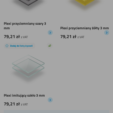
Plexi przyciemniany szary 3
mm
Plexi przyciemniany żółty 3 mm
79,21
zł
79,21
zł
z VAT
z VAT
Dodaj do listy życzeń
Zrównoważony
wybór
Plexi imitujący szkło 3 mm
79,21
zł
z VAT