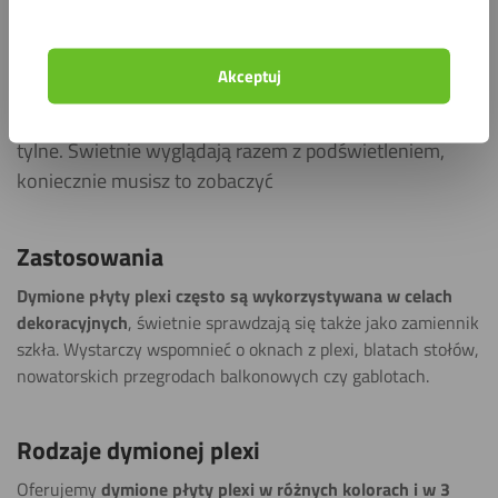
Dymione płyty plexi prezentują się znakomicie i są
świetnym elementem dekoracyjnym
, ale oprócz tego
cechują się również dużą wytrzymałością i
Akceptuj
wszechstronnością zastosowań – mogą być
wykorzystywane jako ściany prysznicowe lub ściany
tylne. Świetnie wyglądają razem z podświetleniem,
koniecznie musisz to zobaczyć
Zastosowania
Dymione płyty plexi często są wykorzystywana w celach
dekoracyjnych
, świetnie sprawdzają się także jako zamiennik
szkła. Wystarczy wspomnieć o oknach z plexi, blatach stołów,
nowatorskich przegrodach balkonowych czy gablotach.
Rodzaje dymionej plexi
Oferujemy
dymione płyty plexi w różnych kolorach i w 3