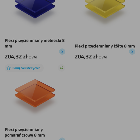
Plexi przyciemniany niebieski 8
mm
Plexi przyciemniany żółty 8 mm
204,32
zł
204,32
zł
z VAT
z VAT
Dodaj do listy życzeń
Zrównoważony
wybór
Plexi przyciemniany
pomarańczowy 8 mm