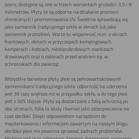
Piłowania (piła
szaro, dostępne są one w trzech wariantach grubości: 3,5 i 8
tarczowa) ​
milimetrów. Płyty te są odporne na działanie promieni
słonecznych i promieniowania UV. Świetnie sprawdzają się
Pokaż
jako zamiennik tradycyjnego szkła w oknach lub jako
zamiennik przeszkleń. Warto tu wspomnieć m.in. o oknach
Polerowania
frontowych, oknach w przyczepach kempingowych,
Pokaż
kamperach i łodziach, niestandardowych markizach
drzwiowych oraz o osłonach przed wiatrem np. w
schroniskach dla zwierząt.
Wiercenia
Pokaż
Wszystkie barwione płyty plexi są pełnowartościowymi
zamiennikami tradycyjnego szkła: odporność na uderzenia
jest 30 razy większa niż w przypadku szkła, a do tego plexi
Drukowania
jest o 50% lżejsze. Płyty są dostarczane z folią ochronną po
obu stronach, folia ta służy również jako zabezpieczenie na
czas obróbki. Dzięki odpowiednim narzędziom do
majsterkowania i informacjom zawartym na naszym blogu,
Piłowania
obróbka plexi nie powinna sprawiać żadnych problemów.
(wyrzynarka)
Możliwe jest m.in. piłowanie, klejenie, frezowanie, wiercenie