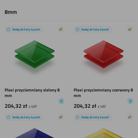
8mm
Dodaj do listy życzeń
Dodaj do listy życzeń
Zrównoważony
Zró
wybór
wyb
Plexi przyciemniany zielony 8
Plexi przyciemniany czerwony 8
mm
mm
204,32
zł
204,32
zł
z VAT
z VAT
Dodaj do listy życzeń
Dodaj do listy życzeń
Zrównoważony
Zró
wybór
wyb