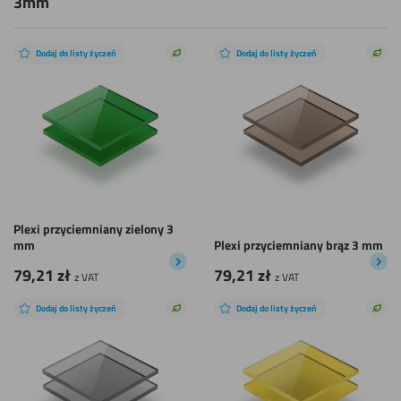
3mm
Dodaj do listy życzeń
Dodaj do listy życzeń
Zrównoważony
Zró
wybór
wyb
Plexi przyciemniany zielony 3
mm
Plexi przyciemniany brąz 3 mm
79,21
zł
79,21
zł
z VAT
z VAT
Dodaj do listy życzeń
Dodaj do listy życzeń
Zrównoważony
Zró
wybór
wyb