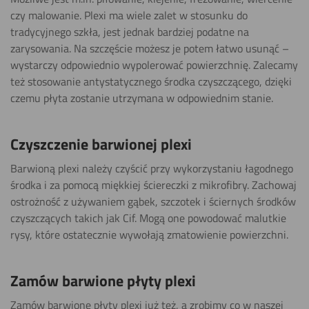
czy malowanie. Plexi ma wiele zalet w stosunku do
tradycyjnego szkła, jest jednak bardziej podatne na
Toczenia
zarysowania. Na szczęście możesz je potem łatwo usunąć –
wystarczy odpowiednio wypolerować powierzchnię. Zalecamy
też stosowanie antystatycznego środka czyszczącego, dzięki
czemu płyta zostanie utrzymana w odpowiednim stanie.
Cięcia
ręcznego
Czyszczenie barwionej plexi
Cięcia
Barwioną plexi należy czyścić przy wykorzystaniu łagodnego
środka i za pomocą miękkiej ściereczki z mikrofibry. Zachowaj
wodą
ostrożność z używaniem gąbek, szczotek i ściernych środków
czyszczących takich jak Cif. Mogą one powodować malutkie
Gięcia (na
rysy, które ostatecznie wywołają zmatowienie powierzchni.
zimno)
Zamów barwione płyty plexi
Powlekania
Zamów barwione płyty plexi już też, a zrobimy co w naszej