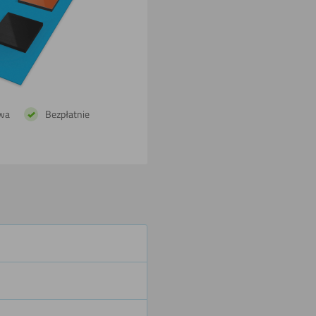
Cięcia
wodą
Powlekania
wa
Bezpłatnie