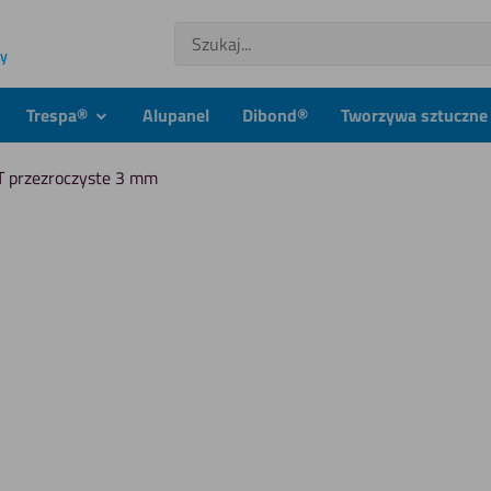
Szukaj
ny
Trespa®
Alupanel
Dibond®
Tworzywa sztuczne 
dmenu
podmenu
XT przezroczyste 3 mm