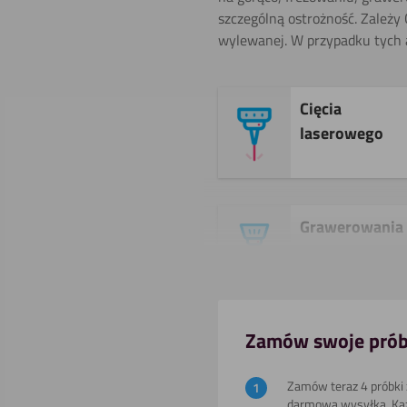
szczególną ostrożność. Zależy
wylewanej. W przypadku tych a
Cięcia
laserowego
Grawerowania
Pokaż
Piłowania (pił
Zamów swoje prób
tarczowa) ​
Pokaż
Zamów teraz 4 próbki z
darmową wysyłką. Ka