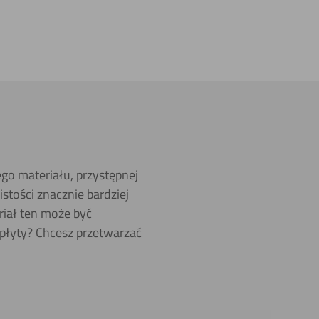
ego materiału, przystępnej
stości znacznie bardziej
riał ten może być
 płyty? Chcesz przetwarzać