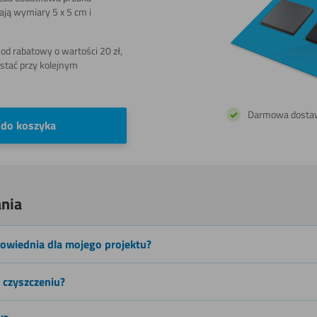
mają wymiary 5 x 5 cm i
Cięcia
ręcznego
d rabatowy o wartości 20 zł,
stać przy kolejnym
Piłowania
Darmowa dosta
 do koszyka
(wyrzynarka)
Wiercenia
nia
powiednia dla mojego projektu?
w czyszczeniu?