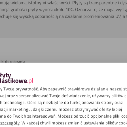
onują wieloma istotnymi właściwości. Płyty są transparentne i dy
rancja grubości płyty wynosi około 10%. Oznacza to, że mogą wystą
echuje się wysoką odpornością na działanie promieniowania UV, a
liki do pobrania
Przeżroczyste
 Twoją prywatność. Aby zapewnić prawidłowe działanie naszej s
Gładki, Przeżroczyste
wej oraz spersonalizować Twoje doświadczenie, używamy plików co
 technologii, które są niezbędne do funkcjonowania strony oraz
92 %
zacji marketingu, dzięki czemu możesz otrzymywać oferty lepiej
Na dworze, Wewnątrz
ne do Twoich zainteresowań. Możesz
odrzucić
opcjonalne pliki co
 szczegóły
. W każdej chwili możesz zmienić ustawienia plików coo