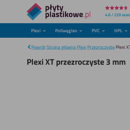
Bezpośrednio
4.6 / 220 oce
do
treści
Plexi
Poliwęglan
PVC
HPL
podmenu
podmenu
podmenu
po
Powrót
|
Strona główna
|
Plexi
|
Przezroczyste
|
Plexi 
Plexi XT przezroczyste 3 mm