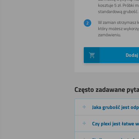
kosztuje 5 zł. Próbki 
standardową grubość.
Toczenia
W zamian otrzymasz ko
który możesz wykorzy
zamówieniu.
Gięcia (na
zimno)
Dodaj
Spawania
Często zadawane pyta
Jaka grubość jest od
Czy plexi jest łatwe 