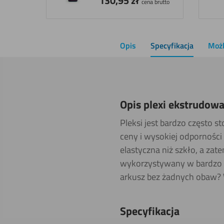
130,95
zł
cena brutto
Opis
Specyfikacja
Możl
Opis plexi ekstrudowa
Pleksi jest bardzo często s
ceny i wysokiej odporności 
elastyczna niż szkło, a zat
wykorzystywany w bardzo zr
arkusz bez żadnych obaw? 
Specyfikacja