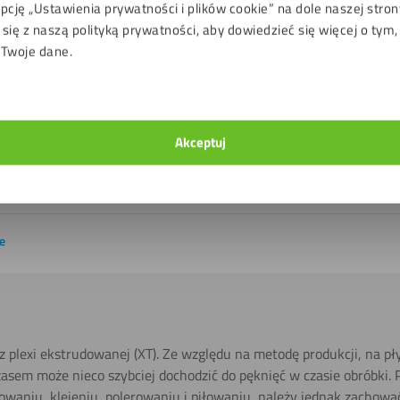
UV
Tak
pcję „Ustawienia prywatności i plików cookie” na dole naszej stron
się z naszą polityką prywatności, aby dowiedzieć się więcej o tym,
Tak
 Twoje dane.
-40 do 80 ℃
E
Akceptuj
Dwie strony
+/- 1 mm
e
z plexi ekstrudowanej (XT). Ze względu na metodę produkcji, na pł
asem może nieco szybciej dochodzić do pęknięć w czasie obróbki. 
owaniu, klejeniu, polerowaniu i piłowaniu, należy jednak zachować