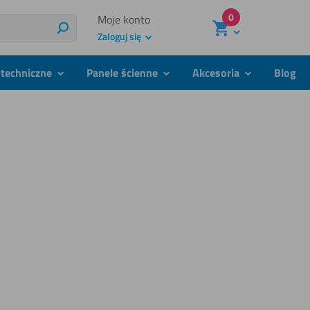
0
Moje konto
Szukaj
Zaloguj się
techniczne
Panele ścienne
Akcesoria
Blog
podmenu
podmenu
podmenu