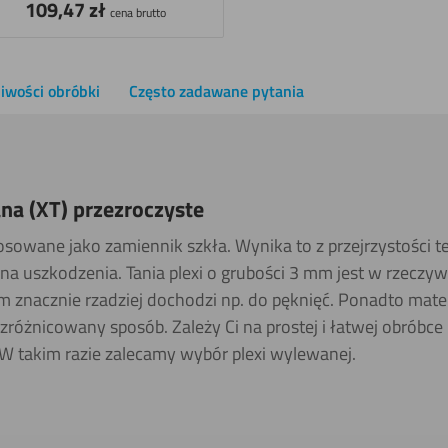
109,47
zł
cena brutto
iwości obróbki
Często zadawane pytania
na (XT) przezroczyste
tosowane jako zamiennik szkła. Wynika to z przejrzystości t
na uszkodzenia. Tania plexi o grubości 3 mm jest w rzeczywi
em znacznie rzadziej dochodzi np. do pęknięć. Ponadto mate
óżnicowany sposób. Zależy Ci na prostej i łatwej obróbce
W takim razie zalecamy wybór plexi wylewanej.