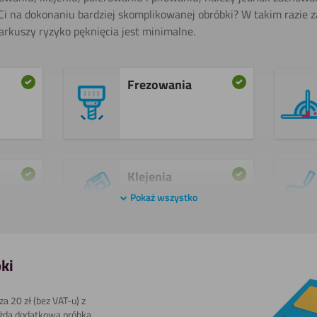
 Ci na dokonaniu bardziej skomplikowanej obróbki? W takim razie 
rkuszy ryzyko pęknięcia jest minimalne.
Frezowania
Klejenia
Pokaż wszystko
Pokaż
a
Polerowania
ki
Pokaż
a 20 zł (bez VAT-u) z
żda dodatkowa próbka