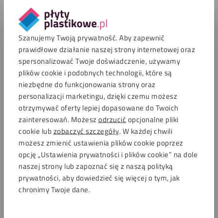
Porady i inspiracje
O firmie Płytyplastikowe
Szanujemy Twoją prywatność. Aby zapewnić
Zrównoważony rozwój
prawidłowe działanie naszej strony internetowej oraz
Regulamin sklepu internetowego
spersonalizować Twoje doświadczenie, używamy
plików cookie i podobnych technologii, które są
Popularne Produkty
niezbędne do funkcjonowania strony oraz
Płyty plexi na wymiar
personalizacji marketingu, dzięki czemu możesz
otrzymywać oferty lepiej dopasowane do Twoich
Plexi przezroczyste
zainteresowań. Możesz
odrzucić
opcjonalne pliki
Poliwęglan przeźroczysty
cookie lub
zobaczyć szczegóły
. W każdej chwili
Tanie plexi
możesz zmienić ustawienia plików cookie poprzez
Płyty plexi XT
opcję „Ustawienia prywatności i plików cookie” na dole
naszej strony lub zapoznać się z naszą polityką
Płyty plexi GS
prywatności, aby dowiedzieć się więcej o tym, jak
Aluminiowe płyty warstowe
chronimy Twoje dane.
Sztuczne szkło
Płyty akrylowe