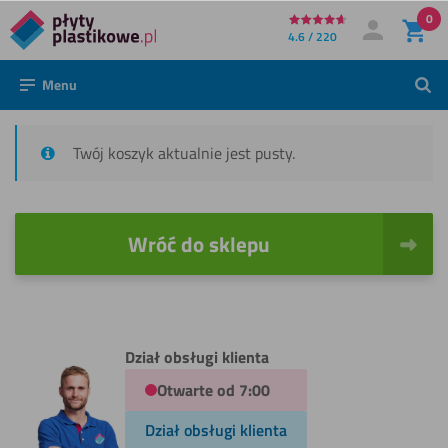
0
Bezpośrednio
4.6 / 220
Moje konto
Zaloguj się
do
Menu
Szuk
treści
Twój koszyk aktualnie jest pusty.
Wróć do sklepu
Dział obsługi klienta
Otwarte od 7:00
Dział obsługi klienta