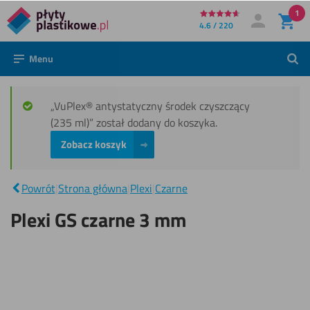
1
Bezpośrednio
4.6 / 220
Moje konto
Zaloguj się
do
Menu
Szuk
treści
„VuPlex® antystatyczny środek czyszczący
(235 ml)” został dodany do koszyka.
Zobacz koszyk
Plexi
GS
|
Powrót
|
Strona główna
|
Plexi
|
Czarne
czarne
3 mm
Plexi GS czarne 3 mm