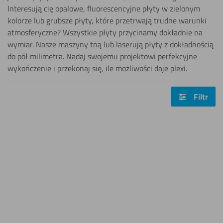
Interesują cię opalowe, fluorescencyjne płyty w zielonym
kolorze lub grubsze płyty, które przetrwają trudne warunki
atmosferyczne? Wszystkie płyty przycinamy dokładnie na
wymiar. Nasze maszyny tną lub laserują płyty z dokładnością
do pół milimetra. Nadaj swojemu projektowi perfekcyjne
wykończenie i przekonaj się, ile możliwości daje plexi.
Filtr
Zrównoważony
Zró
wybór
wyb