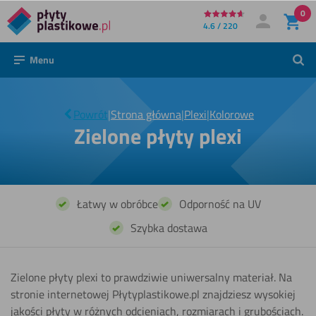
0
Bezpośrednio
4.6 / 220
Moje konto
Zaloguj się
do
Menu
Szuk
treści
Zielone
|
płyty
Powrót
|
Strona główna
|
Plexi
|
Kolorowe
plexi
Zielone płyty plexi
Łatwy w obróbce
Odporność na UV
Szybka dostawa
Zielone płyty plexi to prawdziwie uniwersalny materiał. Na
stronie internetowej Płytyplastikowe.pl znajdziesz wysokiej
jakości płyty w różnych odcieniach, rozmiarach i grubościach.