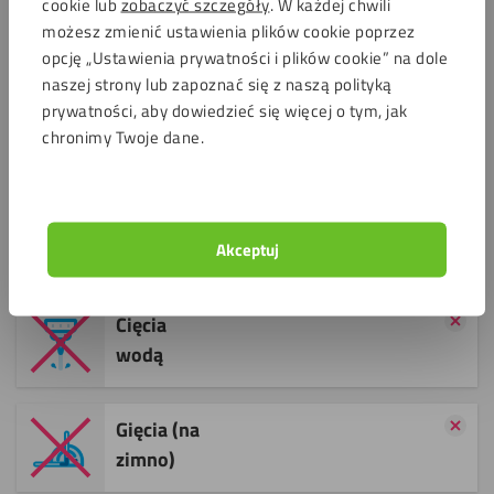
cookie lub
zobaczyć szczegóły
. W każdej chwili
Piłowania
możesz zmienić ustawienia plików cookie poprzez
(wyrzynarka)
opcję „Ustawienia prywatności i plików cookie” na dole
naszej strony lub zapoznać się z naszą polityką
prywatności, aby dowiedzieć się więcej o tym, jak
Toczenia
chronimy Twoje dane.
Cięcia
ręcznego
Akceptuj
Cięcia
wodą
Gięcia (na
zimno)