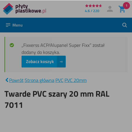
1
Bezpośrednio
4.6 / 220
Moje konto
Zaloguj się
do
Menu
Szuk
treści
„Fixxerss ACP/Alupanel Super Fixx” został
dodany do koszyka.
Zobacz koszyk
Twarde
PVC
szary
|
Powrót
|
Strona główna
|
PVC
|
PVC 20mm
20 mm
RAL
Twarde PVC szary 20 mm RAL
7011
7011