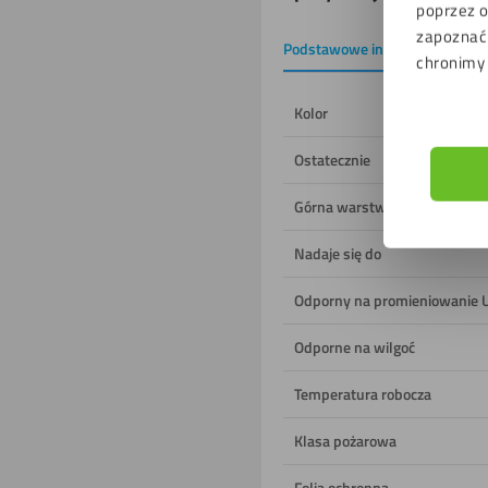
produktu
poprzez o
zapoznać 
Podstawowe informacje
P
chronimy
Kolor
Ostatecznie
Górna warstwa
Nadaje się do
Odporny na promieniowanie 
Odporne na wilgoć
Temperatura robocza
Klasa pożarowa
Folia ochronna