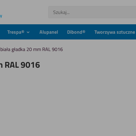
Szukaj
ny
Trespa®
Alupanel
Dibond®
Tworzywa sztuczne 
dmenu
podmenu
 biała gładka 20 mm RAL 9016
mm RAL 9016