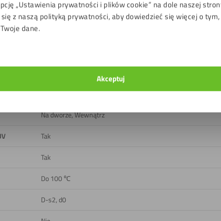
pcję „Ustawienia prywatności i plików cookie” na dole naszej stron
się z naszą polityką prywatności, aby dowiedzieć się więcej o tym,
liki do pobrania
 Twoje dane.
Biały drogowy (indykacja RAL:RAL9016)
Czarny rdzeń, Gładki, Jedwabisty połysk
Akceptuj
Dwie strony/dwustronny
Na dworze, Wewnątrz
UV
Tak
Tak
Do 100 ℃
D-s2, d0
Nie