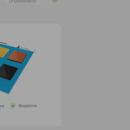
Drukowania
Cięcia
laserowego
Gięcia (na
gorąco)
Powlekania
wa
Bezpłatnie