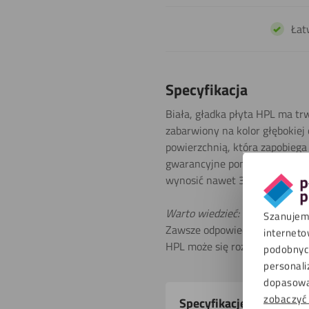
Łat
Specyfikacja
Biała, gładka płyta HPL ma tr
zabarwiony na kolor głębokiej
powierzchnią, która zapobiega
gwarancyjne poniżej, aby uzysk
wynosić nawet 30 lat.
Warto wiedzieć:
Szanujemy
Zawsze odpowiednio zabezpiec
interneto
HPL może się rozszerzać lub 
podobnych
personali
dopasowa
Właściwości
zobaczyć
Specyfikacje