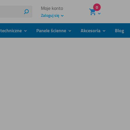
0
Moje konto
Szukaj
Zaloguj się
techniczne
Panele ścienne
Akcesoria
Blog
podmenu
podmenu
podmenu