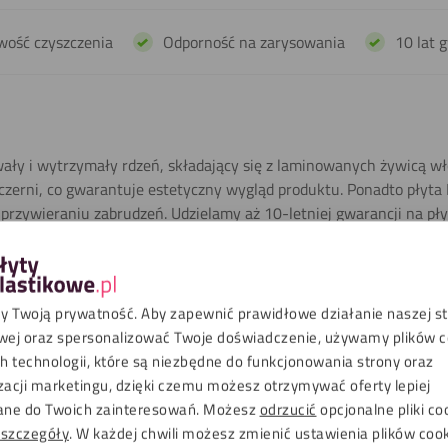
wość czyszczenia
Odporność na zarysowania
10 lat 
wały i wytrzymały rdzeń, składający się z laminowanych żywicą w
 czerni, co gwarantuje estetyczny wygląd produktu. Ponadto płyt
 przywieraniu zabrudzeń. Udzielamy aż 10-letniej gwarancji na pł
ać więcej informacji. Płyty HPL są łatwe w czyszczeniu i są bard
 Twoją prywatność. Aby zapewnić prawidłowe działanie naszej s
z krawędzie przez zamontowaniem produktu np. w łazience. Należy
wej oraz spersonalizować Twoje doświadczenie, używamy plików co
kurczyć pod wpływem zmian temperatury.
 technologii, które są niezbędne do funkcjonowania strony oraz
zacji marketingu, dzięki czemu możesz otrzymywać oferty lepiej
ne do Twoich zainteresowań. Możesz
odrzucić
opcjonalne pliki co
 szczegóły
. W każdej chwili możesz zmienić ustawienia plików coo