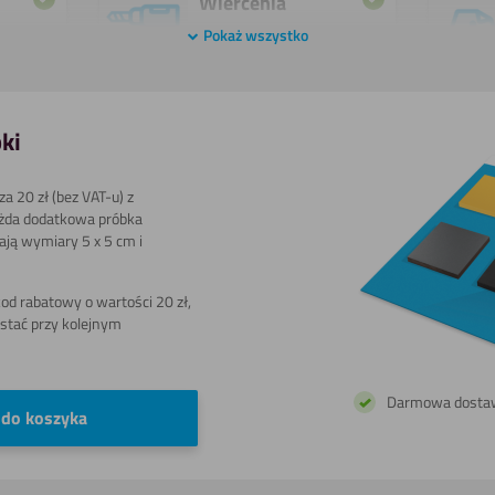
Wiercenia
Pokaż wszystko
Pokaż
ki
Malowania
a 20 zł (bez VAT-u) z
żda dodatkowa próbka
mają wymiary 5 x 5 cm i
Cięcia
wodą
d rabatowy o wartości 20 zł,
stać przy kolejnym
Polerowania
Darmowa dosta
 do koszyka