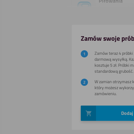
Piłowania
(wyrzynarka)
Pokaż
Zamów swoje prób
Frezowania
Zamów teraz 4 próbki z
darmową wysyłką. Ka
kosztuje 5 zł. Próbki 
standardową grubość.
Cięcia
ręcznego
W zamian otrzymasz ko
który możesz wykorzy
zamówieniu.
Gięcia (na
zimno)
Dodaj