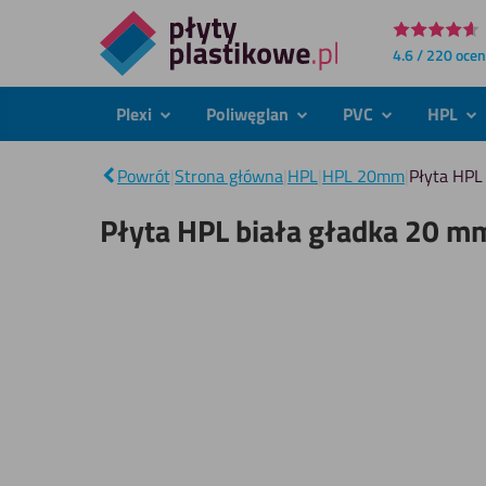
Bezpośrednio
4.6 / 220 oce
do
treści
Plexi
Poliwęglan
PVC
HPL
podmenu
podmenu
podmenu
po
Powrót
|
Strona główna
|
HPL
|
HPL 20mm
|
Płyta HPL
Płyta HPL biała gładka 20 