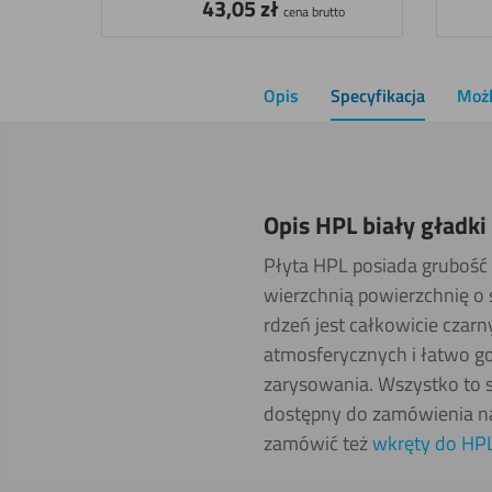
43,05
zł
cena brutto
Opis
Specyfikacja
Możl
Opis HPL biały gładk
Płyta HPL posiada grubość 
wierzchnią powierzchnię o
rdzeń jest całkowicie czarn
atmosferycznych i łatwo go
zarysowania. Wszystko to 
dostępny do zamówienia na
zamówić też
wkręty do HPL