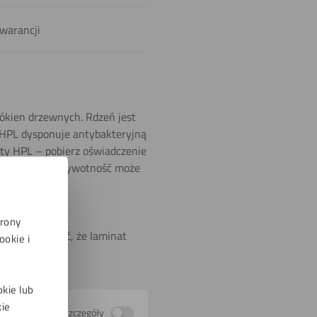
gwarancji
łókien drzewnych. Rdzeń jest
a HPL dysponuje antybakteryjną
yty HPL – pobierz oświadczenie
zo trwałe, ich żywotność może
trony
 też pamiętać, że laminat
okie i
okie lub
kie
Pokaż szczegóły