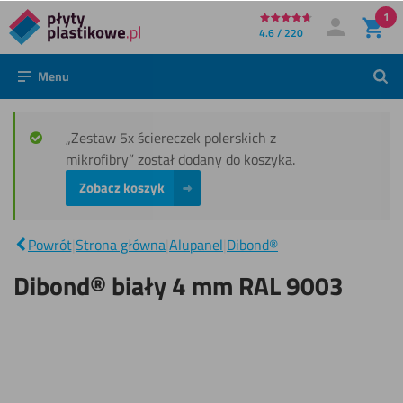
1
Bezpośrednio
4.6 / 220
Moje konto
Zaloguj się
do
Menu
Szuk
treści
„Zestaw 5x ściereczek polerskich z
mikrofibry” został dodany do koszyka.
Zobacz koszyk
Dibond®
biały 4
|
mm
Powrót
|
Strona główna
|
Alupanel
|
Dibond®
RAL
9003
Dibond® biały 4 mm RAL 9003