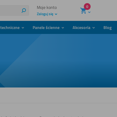
0
Moje konto
Szukaj
Zaloguj się
techniczne
Panele ścienne
Akcesoria
Blog
podmenu
podmenu
podmenu