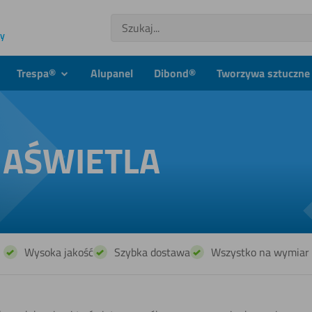
Szukaj
ny
Trespa®
Alupanel
Dibond®
Tworzywa sztuczne 
dmenu
podmenu
NAŚWIETLA
Wysoka jakość
Szybka dostawa
Wszystko na wymiar