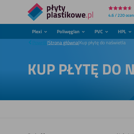
Bezpośrednio
4.6 / 220 oce
do
treści
Plexi
Poliwęglan
PVC
HPL
podmenu
podmenu
podmenu
po
Powrót
|
Strona główna
|
Kup płytę do naświetla
KUP PŁYTĘ DO 