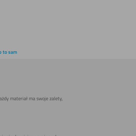
 3 mm
Dibond® biały 3 mm RAL 9003
138,15
zł
z VAT
b to sam
Każdy materiał ma swoje zalety,