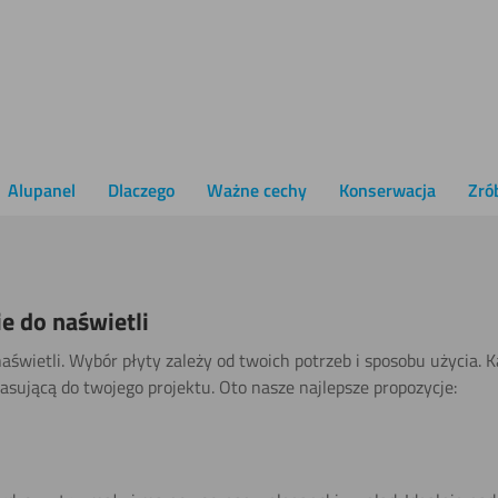
plexi GS matowa mleczna 3 mm
Alupanel czarny szczotkowany
9
zł
104,71
zł
z VAT
z VAT
Alupanel
Dlaczego
Ważne cechy
Konserwacja
Zró
e do naświetli
naświetli. Wybór płyty zależy od twoich potrzeb i sposobu użycia. 
asującą do twojego projektu. Oto nasze najlepsze propozycje: