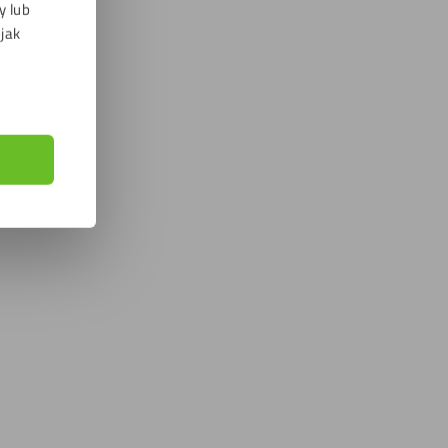
y lub
 jak
zysta 3
Płyta plexi GS matowa biała 3 mm
87,39
zł
z VAT