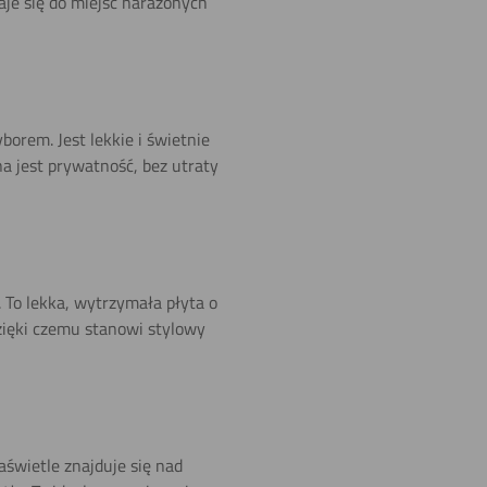
aje się do miejsc narażonych
orem. Jest lekkie i świetnie
a jest prywatność, bez utraty
To lekka, wytrzymała płyta o
zięki czemu stanowi stylowy
świetle znajduje się nad