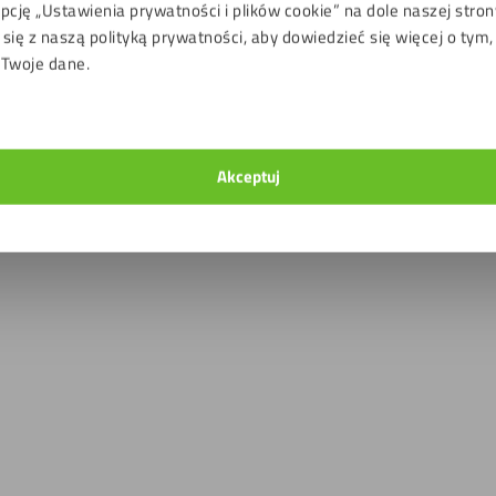
pcję „Ustawienia prywatności i plików cookie” na dole naszej stron
się z naszą polityką prywatności, aby dowiedzieć się więcej o tym,
 Twoje dane.
Płyta plexi GS matowa przeźroc
imitujący szkło 3 mm
mm
Akceptuj
1
zł
85,67
zł
z VAT
z VAT
Zrównoważony wybór