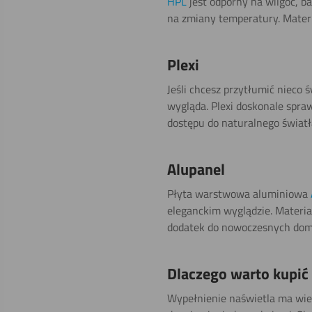
HPL
jest odporny na wilgoć, b
na zmiany temperatury. Materi
Plexi
Jeśli chcesz przytłumić nieco 
wygląda. Plexi doskonale spra
dostępu do naturalnego światła
Alupanel
Płyta warstwowa aluminiowa
eleganckim wyglądzie. Materia
dodatek do nowoczesnych dom
Dlaczego warto kupić 
Wypełnienie naświetla ma wiel