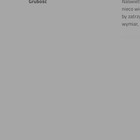
Filtruj
Grubość
Naświetl
wyniki
nieco wi
by zatrz
wymiar, 