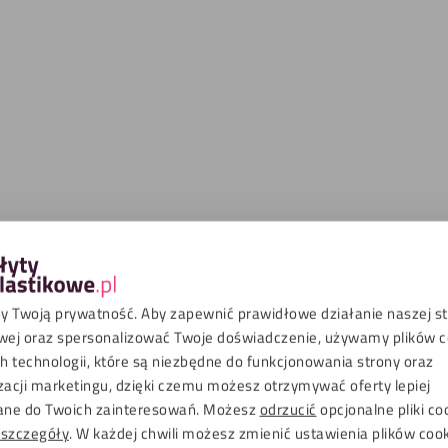
el biały 3 mm RAL 9003
Alupanel kość słoniowa 3 mm 
zący
1015
0
zł
76,64
zł
z VAT
z VAT
 Twoją prywatność. Aby zapewnić prawidłowe działanie naszej s
wej oraz spersonalizować Twoje doświadczenie, używamy plików co
Zrównoważony wybór
Zrównoważon
 technologii, które są niezbędne do funkcjonowania strony oraz
zacji marketingu, dzięki czemu możesz otrzymywać oferty lepiej
ne do Twoich zainteresowań. Możesz
odrzucić
opcjonalne pliki co
 szczegóły
. W każdej chwili możesz zmienić ustawienia plików coo