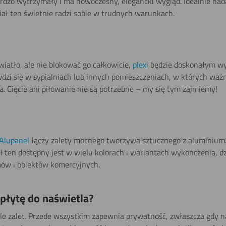
ardzo wytrzymały i ma nowoczesny, elegancki wygląd. Idealnie nad
ał ten świetnie radzi sobie w trudnych warunkach.
światło, ale nie blokować go całkowicie,
plexi
będzie doskonałym wyb
wdzi się w sypialniach lub innych pomieszczeniach, w których ważn
. Cięcie ani piłowanie nie są potrzebne – my się tym zajmiemy!
Alupanel
łączy zalety mocnego tworzywa sztucznego z aluminium. 
ł ten dostępny jest w wielu kolorach i wariantach wykończenia, d
ów i obiektów komercyjnych.
płytę do naświetla?
e zalet. Przede wszystkim zapewnia prywatność, zwłaszcza gdy na