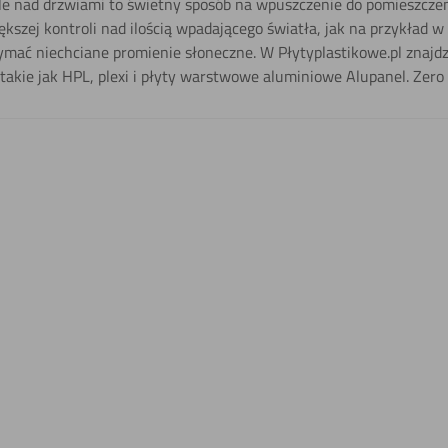
e nad drzwiami to świetny sposób na wpuszczenie do pomieszczen
ększej kontroli nad ilością wpadającego światła, jak na przykład w 
ymać niechciane promienie słoneczne. W Płytyplastikowe.pl znajdz
takie jak HPL, plexi i płyty warstwowe aluminiowe Alupanel. Zero