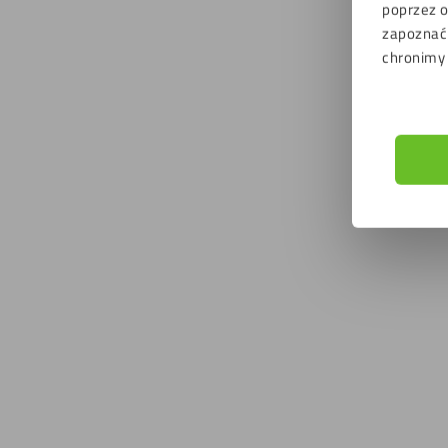
poprzez o
zapoznać 
chronimy
Plexi 
79,2