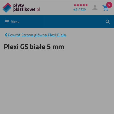
0
Bezpośrednio
4.6 / 220
Moje konto
Zaloguj się
do
Menu
Szuk
treści
Plexi
GS
|
białe
Powrót
|
Strona główna
|
Plexi
|
Białe
5
mm
Plexi GS białe 5 mm