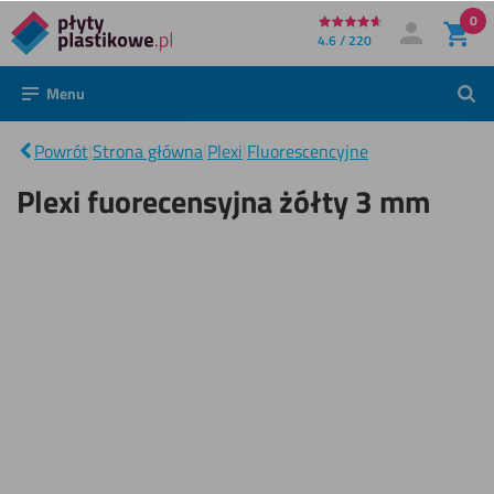
0
Bezpośrednio
4.6 / 220
Moje konto
Zaloguj się
do
Menu
Szuk
treści
Plexi
|
fuorecensyjna
Powrót
|
Strona główna
|
Plexi
|
Fluorescencyjne
żółty 3 mm
Plexi fuorecensyjna żółty 3 mm