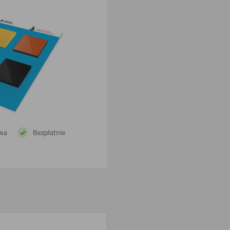
laserowego
Malowania
wa
Bezpłatnie