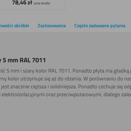
78,46
zł
cena brutto
iwości obróbki
Zastosowania
Często zadawane pytania
ry 5 mm RAL 7011
ść 5 mm i szary kolor RAL 7011. Ponadto płyta ma gładką
 kolor utrzymuje się aż do rdzenia. W porównaniu do na
jest znacznie cięższa i solidniejsza. Ponadto cechuje się o
elektroizolacyjnymi oraz przeciwpożarowymi, dlatego zale