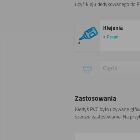
użyć kleju dedykowanego do PV
Klejenia
Pokaż
Cięcia
wodą
Zastosowania
Gięcia (na
Kiedyś PVC było używane główn
gorąco)
szersze zastosowanie. Na przyk
Toczenia