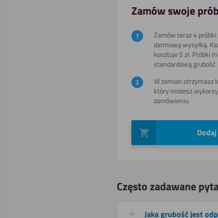
Zamów swoje prób
Zamów teraz 4 próbki z
darmową wysyłką. Ka
Gięcia (na
kosztuje 5 zł. Próbki 
zimno)
standardową grubość.
W zamian otrzymasz ko
który możesz wykorzy
zamówieniu.
Polerowania
Dodaj
Często zadawane pyta
Jaka grubość jest od