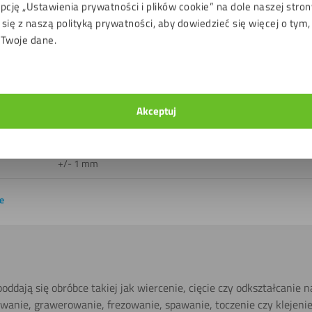
pcję „Ustawienia prywatności i plików cookie” na dole naszej stron
Tak
się z naszą polityką prywatności, aby dowiedzieć się więcej o tym,
 Twoje dane.
Do 60 ℃
B2
Nie
Akceptuj
Nie ciąć laserowo
+/- 1 mm
e
oddają się obróbce takiej jak wiercenie, cięcie czy odkształcanie 
owanie, grawerowanie, frezowanie, spawanie, toczenie czy klejeni