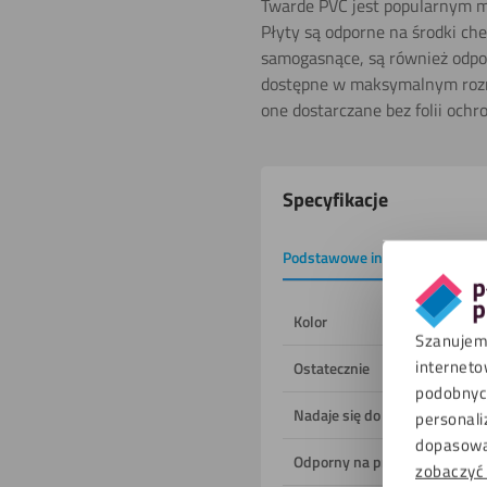
Twarde PVC jest popularnym m
Płyty są odporne na środki che
samogasnące, są również odpor
dostępne w maksymalnym rozm
one dostarczane bez folii och
Właściwości
Specyfikacje
produktu
Podstawowe informacje
P
Kolor
Szanujemy
interneto
Ostatecznie
podobnych
Nadaje się do
personali
dopasowa
Odporny na promieniowanie 
zobaczyć