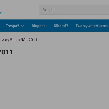
Szukaj
ny
Trespa®
Alupanel
Dibond®
Tworzywa sztuczne 
dmenu
podmenu
 szary 5 mm RAL 7011
7011