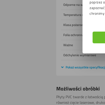
poprzez o
Odporne na wilgoć
zapoznać 
chronimy
Temperatura robocza
Klasa pożarowa
Folia ochronna
Ważne
Odchylenie wymiarowe
Pokaż wszystkie specyfikacj
Możliwości obróbki
Płyty PVC twarde z łatwością p
również cięcie laserowe, druk