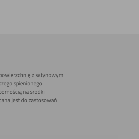
 powierzchnię z satynowym
szego spienionego
dpornością na środki
cana jest do zastosowań