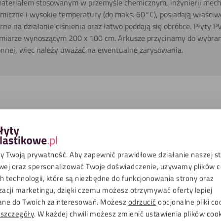
ateriałem stosowanym w przemyśle chemicznym, inżynierii mechan
miczne i wysokie temperatury (do maks. 60°C), posiadają właściwo
ne na działanie ciśnienia oraz łatwo poddają się obróbce. Płyty 
iarze wynoszącym 200 x 100 cm. Arkusze przycinamy do wybran
ronnej, więc należy uważać na ewentualne zarysowania.
liki do pobrania
Szarożelazny (indykacja RAL:RAL7011)
 Twoją prywatność. Aby zapewnić prawidłowe działanie naszej s
wej oraz spersonalizować Twoje doświadczenie, używamy plików co
Gładki
 technologii, które są niezbędne do funkcjonowania strony oraz
Wewnątrz
zacji marketingu, dzięki czemu możesz otrzymywać oferty lepiej
ne do Twoich zainteresowań. Możesz
odrzucić
opcjonalne pliki co
UV
Ograniczony
 szczegóły
. W każdej chwili możesz zmienić ustawienia plików coo