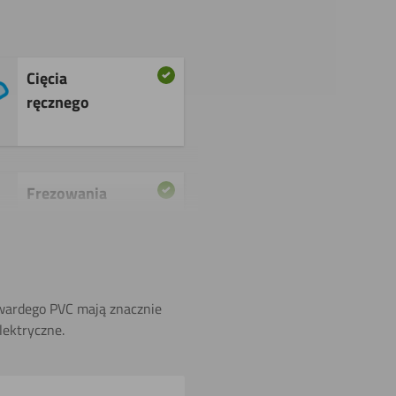
Cięcia
ręcznego
Frezowania
Spawania
twardego PVC mają znacznie
lektryczne.
Cięcia