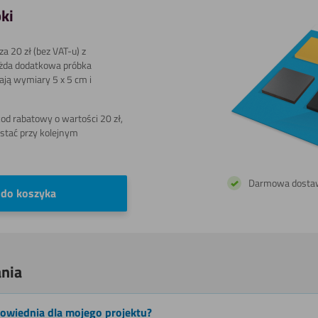
ki
a 20 zł (bez VAT-u) z
żda dodatkowa próbka
Grawerowania
mają wymiary 5 x 5 cm i
d rabatowy o wartości 20 zł,
stać przy kolejnym
Powlekania
Darmowa dosta
 do koszyka
nia
powiednia dla mojego projektu?