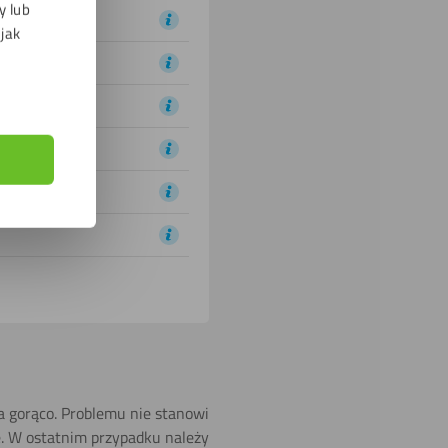
y lub
 jak
na gorąco. Problemu nie stanowi
e. W ostatnim przypadku należy