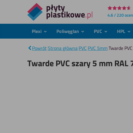
Bezpośrednio
4.6 / 220 oce
do
treści
Plexi
Poliwęglan
PVC
HPL
podmenu
podmenu
podmenu
po
Powrót
|
Strona główna
|
PVC
|
PVC 5mm
|
Twarde PVC
Twarde PVC szary 5 mm RAL 