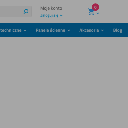
0
Moje konto
Szukaj
Zaloguj się
techniczne
Panele ścienne
Akcesoria
Blog
podmenu
podmenu
podmenu