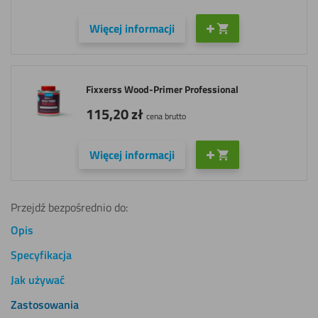
Więcej informacji
Fixxerss Wood-Primer Professional
115,20
zł
cena brutto
Więcej informacji
Przejdź bezpośrednio do:
Opis
Specyfikacja
Jak używać
Zastosowania