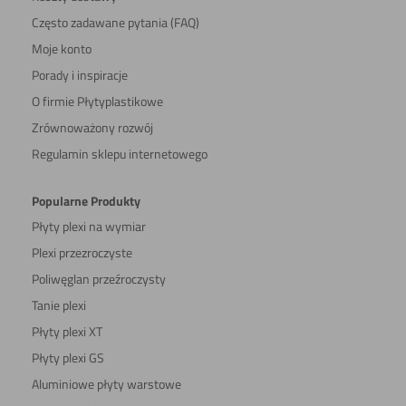
Często zadawane pytania (FAQ)
Moje konto
Porady i inspiracje
O firmie Płytyplastikowe
Zrównoważony rozwój
Regulamin sklepu internetowego
Popularne Produkty
Płyty plexi na wymiar
Plexi przezroczyste
Poliwęglan przeźroczysty
Tanie plexi
Płyty plexi XT
Płyty plexi GS
Aluminiowe płyty warstowe