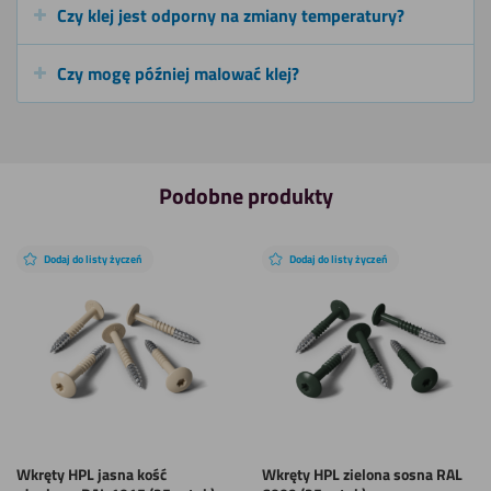
Czy klej jest odporny na zmiany temperatury?
Czy mogę później malować klej?
Podobne produkty
Dodaj do listy życzeń
Dodaj do listy życzeń
Wkręty HPL jasna kość
Wkręty HPL zielona sosna RAL