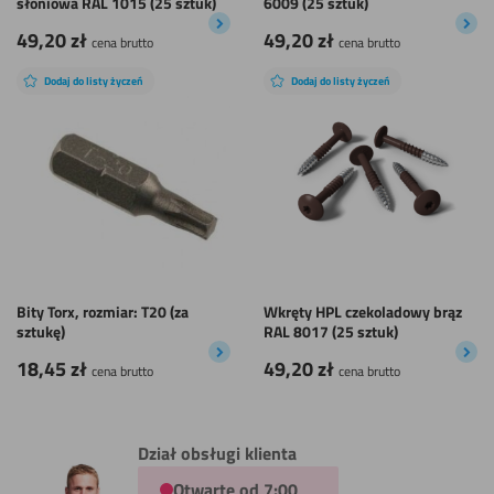
słoniowa RAL 1015 (25 sztuk)
6009 (25 sztuk)
49,20
zł
49,20
zł
cena brutto
cena brutto
Dodaj do listy życzeń
Dodaj do listy życzeń
Bity Torx, rozmiar: T20 (za
Wkręty HPL czekoladowy brąz
sztukę)
RAL 8017 (25 sztuk)
18,45
zł
49,20
zł
cena brutto
cena brutto
Dział obsługi klienta
Otwarte od 7:00