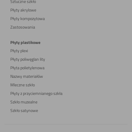
Sztuczne szkło
Płyty akrylowe
Płyty kompozytowa
Zastosowania
Płyty plastikowe
Płyty plexi
Płyty poliwęglan lity
Płyta polietylenowa
Nazwy materiałów
Mleczne szkło
Płyty z przyciemnianego szkła
Szkło muzealne
Szkło satynowe