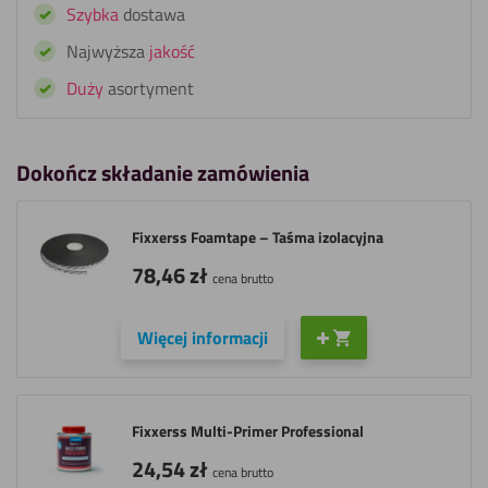
Szybka
dostawa
Klej
do
Najwyższa
jakość
HPL/Trespa
Duży
asortyment
Dokończ składanie zamówienia
Fixxerss Foamtape – Taśma izolacyjna
78,46
zł
cena brutto
Więcej informacji
Fixxerss Multi-Primer Professional
24,54
zł
cena brutto