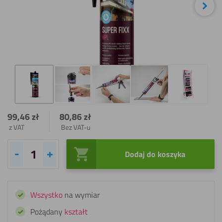
Nas
99,46
zł
80,86
zł
z VAT
Bez VAT-u
Dodaj do koszyka
ilość
Fixxerss
HPL
Wszystko
na wymiar
Super
Fixx
Pożądany
kształt
-