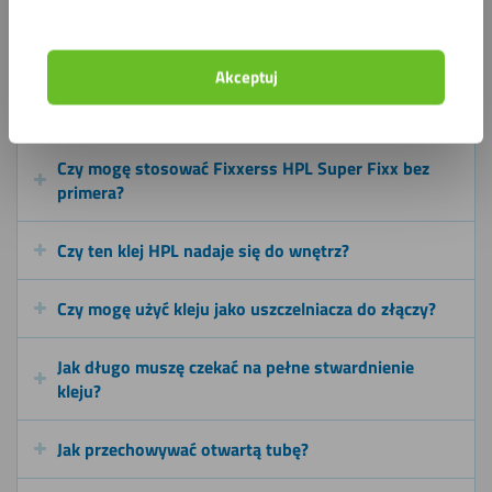
Ile metrów bieżących mogę skleić jedną tubą?
Akceptuj
Jakiego pistoletu do silikonu potrzebuję?
Czy mogę stosować Fixxerss HPL Super Fixx bez
primera?
Czy ten klej HPL nadaje się do wnętrz?
Czy mogę użyć kleju jako uszczelniacza do złączy?
Jak długo muszę czekać na pełne stwardnienie
kleju?
Jak przechowywać otwartą tubę?