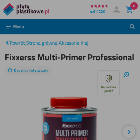
0
Bezpośrednio
4.6 / 220
Moje konto
Zaloguj się
do
Menu
Szuk
treści
Fixxerss
Multi-
|
Powrót
|
Strona główna
|
Akcesoria
|
Klej
Primer
Professional
Fixxerss Multi-Primer Professional
Dodaj do listy życzeń
Pomiń
Powię
pokaz
Najwyższa
jakość
slajdów
Nas