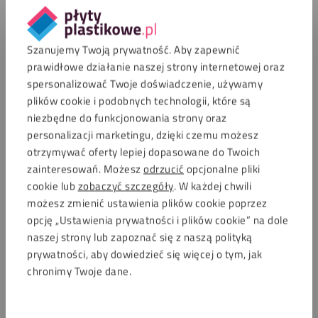
Najczęściej zadawane pytania
Czy podkład działa również jako środek czyszczący?
Szanujemy Twoją prywatność. Aby zapewnić
prawidłowe działanie naszej strony internetowej oraz
Czy ten wielofunkcyjny podkład nadaje się do
spersonalizować Twoje doświadczenie, używamy
wszystkich tworzyw sztucznych?
plików cookie i podobnych technologii, które są
niezbędne do funkcjonowania strony oraz
personalizacji marketingu, dzięki czemu możesz
Czy mogę używać podkładu na powierzchniach
lakierowanych?
otrzymywać oferty lepiej dopasowane do Twoich
zainteresowań. Możesz
odrzucić
opcjonalne pliki
cookie lub
zobaczyć szczegóły
. W każdej chwili
Ile m² mogę pokryć jedną butelką?
możesz zmienić ustawienia plików cookie poprzez
opcję „Ustawienia prywatności i plików cookie” na dole
Jak długo podkład musi schnąć przed klejeniem?
naszej strony lub zapoznać się z naszą polityką
prywatności, aby dowiedzieć się więcej o tym, jak
Czy podkład nadaje się również do zastosowań
chronimy Twoje dane.
zewnętrznych?
Co mam zrobić, jeśli podkład uszkodzi podłoże?