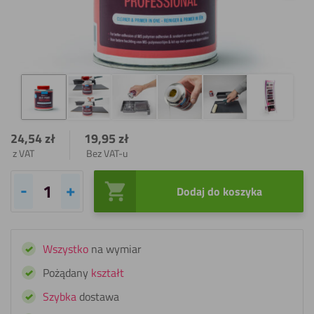
24,54
zł
19,95
zł
z VAT
Bez VAT-u
Dodaj do koszyka
ilość
Fixxerss
Multi-
Wszystko
na wymiar
Primer
Professional
Pożądany
kształt
Szybka
dostawa