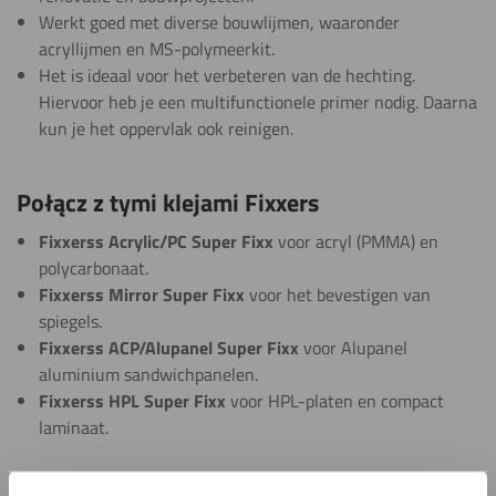
Werkt goed met diverse bouwlijmen, waaronder
acryllijmen en MS-polymeerkit.
Het is ideaal voor het verbeteren van de hechting.
Hiervoor heb je een multifunctionele primer nodig. Daarna
kun je het oppervlak ook reinigen.
Połącz z tymi klejami Fixxers
Fixxerss Acrylic/PC Super Fixx
voor acryl (PMMA) en
polycarbonaat.
Fixxerss Mirror Super Fixx
voor het bevestigen van
spiegels.
Fixxerss ACP/Alupanel Super Fixx
voor Alupanel
aluminium sandwichpanelen.
Fixxerss HPL Super Fixx
voor HPL-platen en compact
laminaat.