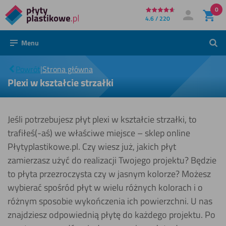
0
Bezpośrednio
4.6 / 220
Moje konto
Zaloguj się
do
Menu
Szuk
treści
Plexi w
|
kształcie
Powrót
|
Strona główna
strzałki
Plexi w kształcie strzałki
Jeśli potrzebujesz płyt plexi w kształcie strzałki, to
trafiłeś(-aś) we właściwe miejsce – sklep online
Płytyplastikowe.pl. Czy wiesz już, jakich płyt
zamierzasz użyć do realizacji Twojego projektu? Będzie
to płyta przezroczysta czy w jasnym kolorze? Możesz
wybierać spośród płyt w wielu różnych kolorach i o
różnym sposobie wykończenia ich powierzchni. U nas
znajdziesz odpowiednią płytę do każdego projektu. Po