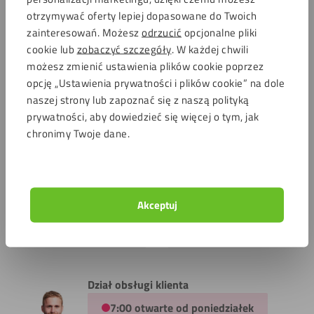
otrzymywać oferty lepiej dopasowane do Twoich
Plexi 2mm
Plexi 3mm
zainteresowań. Możesz
odrzucić
opcjonalne pliki
cookie lub
zobaczyć szczegóły
. W każdej chwili
możesz zmienić ustawienia plików cookie poprzez
Plexi 4mm
Plexi 5mm
opcję „Ustawienia prywatności i plików cookie” na dole
naszej strony lub zapoznać się z naszą polityką
Plexi 6mm
Plexi 8mm
prywatności, aby dowiedzieć się więcej o tym, jak
chronimy Twoje dane.
Plexi 10mm
Plexi 12mm
Plexi 15mm
Plexi 20mm
Akceptuj
Plexi 30mm
Plexi GS
Dział obsługi klienta
7:00 otwarte od poniedziałek