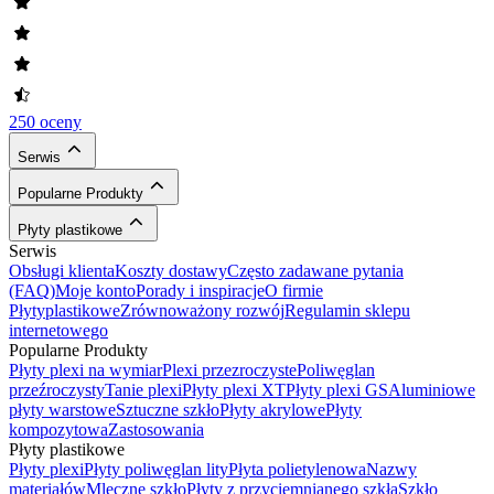
250 oceny
Serwis
Popularne Produkty
Płyty plastikowe
Serwis
Obsługi klienta
Koszty dostawy
Często zadawane pytania
(FAQ)
Moje konto
Porady i inspiracje
O firmie
Płytyplastikowe
Zrównoważony rozwój
Regulamin sklepu
internetowego
Popularne Produkty
Płyty plexi na wymiar
Plexi przezroczyste
Poliwęglan
przeźroczysty
Tanie plexi
Płyty plexi XT
Płyty plexi GS
Aluminiowe
płyty warstowe
Sztuczne szkło
Płyty akrylowe
Płyty
kompozytowa
Zastosowania
Płyty plastikowe
Płyty plexi
Płyty poliwęglan lity
Płyta polietylenowa
Nazwy
materiałów
Mleczne szkło
Płyty z przyciemnianego szkła
Szkło