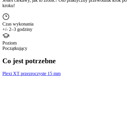
Jesteś ciekawy, jak to zrobić? Oto praktyczny przewodnik krok po
kroku!
Czas wykonania
+/- 2–3 godziny
Poziom
Początkujący
Co jest potrzebne
Plexi XT przezroczyste 15 mm