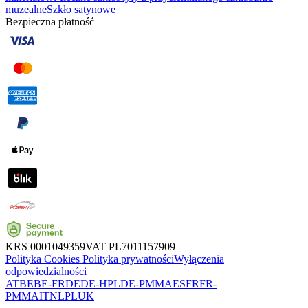
muzealne
Szkło satynowe
Bezpieczna płatność
KRS
0001049359
VAT
PL7011157909
Polityka Cookies
Polityka prywatności
Wyłączenia
odpowiedzialności
AT
BE
BE-FR
DE
DE-HPL
DE-PMMA
ES
FR
FR-
PMMA
IT
NL
PL
UK