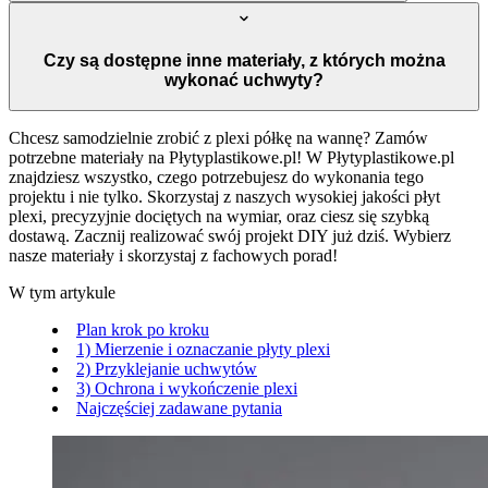
Czy są dostępne inne materiały, z których można
wykonać uchwyty?
Chcesz samodzielnie zrobić z plexi półkę na wannę? Zamów
potrzebne materiały na Płytyplastikowe.pl! W Płytyplastikowe.pl
znajdziesz wszystko, czego potrzebujesz do wykonania tego
projektu i nie tylko. Skorzystaj z naszych wysokiej jakości płyt
plexi, precyzyjnie dociętych na wymiar, oraz ciesz się szybką
dostawą. Zacznij realizować swój projekt DIY już dziś. Wybierz
nasze materiały i skorzystaj z fachowych porad!
W tym artykule
Plan krok po kroku
1) Mierzenie i oznaczanie płyty plexi
2) Przyklejanie uchwytów
3) Ochrona i wykończenie plexi
Najczęściej zadawane pytania