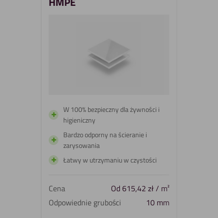
HMPE
W 100% bezpieczny dla żywności i
higieniczny
Bardzo odporny na ścieranie i
zarysowania
Łatwy w utrzymaniu w czystości
Cena
Od
615,42
zł
/ m²
Odpowiednie grubości
10 mm