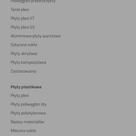
Poliwęglan przeźroczysty
Tanie plexi
Płyty plexi XT
Płyty plexi GS
Aluminiowe płyty warstowe
Sztuczne szkło
Płyty akrylowe
Płyty kompozytowa
Zastosowania
Płyty plastikowe
Płyty plexi
Płyty poliwęglan lity
Płyta polietylenowa
Nazwy materiałów
Mleczne szkło