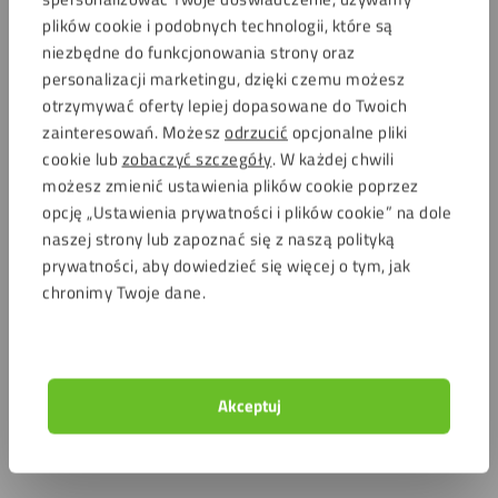
plików cookie i podobnych technologii, które są
niezbędne do funkcjonowania strony oraz
personalizacji marketingu, dzięki czemu możesz
otrzymywać oferty lepiej dopasowane do Twoich
zainteresowań. Możesz
odrzucić
opcjonalne pliki
cookie lub
zobaczyć szczegóły
. W każdej chwili
możesz zmienić ustawienia plików cookie poprzez
HMPE 500 kolor naturalny 10
opcję „Ustawienia prywatności i plików cookie” na dole
mm
HMPE 1000 zielony 10 mm
naszej strony lub zapoznać się z naszą polityką
189,25
zł
259,58
zł
z VAT
z VAT
prywatności, aby dowiedzieć się więcej o tym, jak
chronimy Twoje dane.
Jak zamówić deskę do krojenia z tworzywa
sztucznego?
Akceptuj
Zamówienie deski do krojenia z tworzywa sztucznego
poprzez naszą stronę internetową jest bardzo proste. Oto, co
należy zrobić: