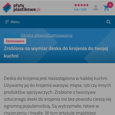
0
Bezpośrednio
4.6 / 220
Moje konto
Zaloguj się
do
Zrobiona
Menu
Szuk
na
treści
wymiar
deska do
|
Powrót
|
Strona główna
|
Zastosowania
krojenia
do
Zastosowania
twojej
Zrobiona na wymiar deska do krojenia do twojej
kuchni
kuchni
Deska do krojenia jest niezastąpiona w każdej kuchni.
Używamy jej do krojenia warzyw, mięsa, ryb czy innych
produktów spożywczych. Zrobione z tworzywa
sztucznego deski do krojenia nie bez powodu cieszą się
ogromną popularnością. Są wytrzymałe, łatwe w
czyszczeniu i trwałe. W tym artykule znajdziesz