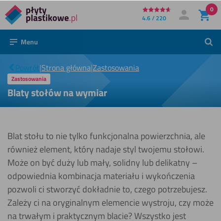
0
Bezpośrednio
4.6 / 220
Moje konto
Zaloguj się
do
Menu
Szuk
treści
Blaty
stołów
|
Powrót
|
Strona główna
|
Zastosowania
na
wymiar
Zastosowania
Blaty stołów na wymiar
Blat stołu to nie tylko funkcjonalna powierzchnia, ale
również element, który nadaje styl twojemu stołowi.
Może on być duży lub mały, solidny lub delikatny –
odpowiednia kombinacja materiału i wykończenia
pozwoli ci stworzyć dokładnie to, czego potrzebujesz.
Zależy ci na oryginalnym elemencie wystroju, czy może
na trwałym i praktycznym blacie? Wszystko jest