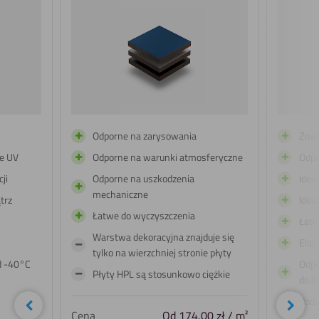
Odporne na zarysowania
Znac
e UV
Odporne na warunki atmosferyczne
Odpo
ji
Odporne na uszkodzenia
Idea
mechaniczne
trz
Idea
Łatwe do wyczyszczenia
Łatw
Warstwa dekoracyjna znajduje się
Elas
tylko na wierzchniej stronie płyty
d -40°C
Odpo
Płyty HPL są stosunkowo ciężkie
do 8
Poda
undefined
Nast
Cena
Od
174,00
zł
/ m²