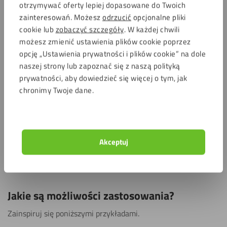
intensywnego użytkowania. Nawet po długoletnim
otrzymywać oferty lepiej dopasowane do Twoich
użytkowaniu nie tracą swojego dobrego wyglądu, więc
zainteresowań. Możesz
odrzucić
opcjonalne pliki
dlatego często są używane jako:
cookie lub
zobaczyć szczegóły
. W każdej chwili
możesz zmienić ustawienia plików cookie poprzez
Blaty biurowe
: Wytrzymałe, praktyczne i odporne na
opcję „Ustawienia prywatności i plików cookie” na dole
zniszczenia.
naszej strony lub zapoznać się z naszą polityką
Blaty stołów roboczych
:
Odporne na zarysowania i
prywatności, aby dowiedzieć się więcej o tym, jak
uderzenia, a zatem idealne do miejsc, w których
chronimy Twoje dane.
majsterkujesz i realizujesz projekty DYI.
Blaty stołów jadalnianych:
Stylowe i solidne rozwiązanie
zarówno do domu, jak i ogrodu.
Blaty ochronne:
Świetne jako dodatkowa warstwa
Akceptuj
ochronna mebli – idealne do zastosowania w ogrodzie i w
domu.
Jakie są możliwości zastosowania?
Zainspiruj się poniższymi przykładami.