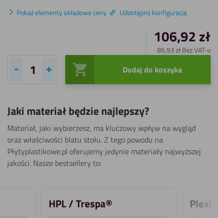
Pokaż elementy składowe ceny
Udostępnij konfigurację
106,92
zł
86,93
zł
Bez VAT-u
Dodaj do koszyka
ilość
HPL
czarny
Jaki materiał będzie najlepszy?
6
mm
Materiał, jaki wybierzesz, ma kluczowy wpływ na wygląd
RAL
oraz właściwości blatu stołu. Z tego powodu na
9005
Płytyplastikowe.pl oferujemy jedynie materiały najwyższej
jakości. Nasze bestsellery to:
HPL / Trespa®
Plexi