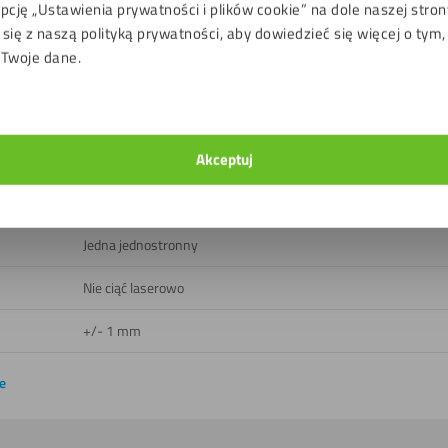
pcję „Ustawienia prywatności i plików cookie” na dole naszej stron
Wewnątrz
się z naszą polityką prywatności, aby dowiedzieć się więcej o tym,
 Twoje dane.
UV
Ograniczony
Tak
Akceptuj
-20 do 60 ℃
B1
Jedna jednostronny
Nie ciąć laserowo
+/- 1 mm
e