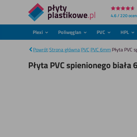
Bezpośrednio
4.6 / 220 oce
do
treści
Plexi
Poliwęglan
PVC
HPL
podmenu
podmenu
podmenu
po
Powrót
|
Strona główna
|
PVC
|
PVC 6mm
|
Płyta PVC ​
Płyta PVC ​​spienionego biał