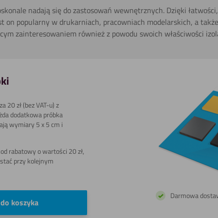
Grawerowania
skonale nadają się do zastosowań wewnętrznych. Dzięki łatwości, 
st on popularny w drukarniach, pracowniach modelarskich, a takż
ącym zainteresowaniem również z powodu swoich właściwości izol
Cięcia
laserowego
ki
a 20 zł (bez VAT-u) z
Polerowania
żda dodatkowa próbka
mają wymiary 5 x 5 cm i
d rabatowy o wartości 20 zł,
Toczenia
stać przy kolejnym
Darmowa dosta
 do koszyka