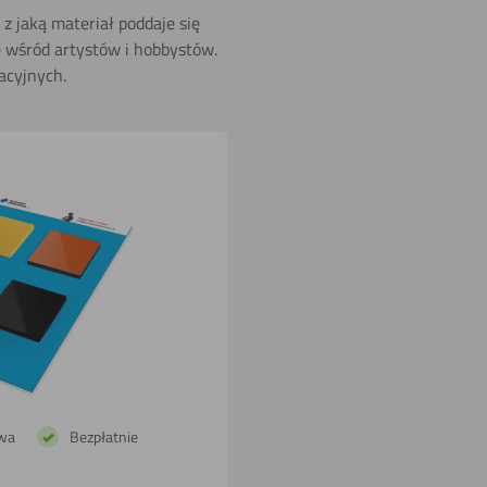
Piłowania
z jaką materiał poddaje się
(wyrzynarka)
e wśród artystów i hobbystów.
acyjnych.
Cięcia
ręcznego
Powlekania
wa
Bezpłatnie