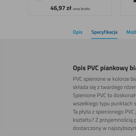
46,97
zł
cena brutto
Opis
Specyfikacja
Możl
Opis PVC piankowy b
PVC spienione w kolorze bi
składa się z twardego rdze
Spienione PVC to doskonały
wszelkiego typu punktach 
Ta płyta z spienionego PVC
kształtu? Z przyjemnością 
dostarczony w najszybszym 