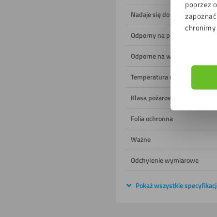
poprzez o
Nadaje się do
zapoznać 
chronimy
Odporny na promieniowanie 
Odporne na wilgoć
Temperatura robocza
Klasa pożarowa
Folia ochronna
Ważne
Odchylenie wymiarowe
Pokaż wszystkie specyfikacj