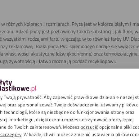
e w różnych kolorach i rozmiarach. Płyta jest w kolorze białym i 
iu. Rdzeń płyty jest pozbawiony takich substancji, jak fluor, wę
szystkimi rodzajami farb, włączając w to również farby UV. Dlat
nży reklamowej. Biała płyta PVC spienionego nadaje się wyłączn
da właściwości akustyczne (dźwiękochłonne) oraz termoizolacyjne. 
ługą żywotnością i łatwo można ją poddać recyklingowi.
 Twoją prywatność. Aby zapewnić prawidłowe działanie naszej s
liki do pobrania
wej oraz spersonalizować Twoje doświadczenie, używamy plików co
 technologii, które są niezbędne do funkcjonowania strony oraz
zacji marketingu, dzięki czemu możesz otrzymywać oferty lepiej
Biały sygnałowy (indykacja RAL:RAL9003)
ne do Twoich zainteresowań. Możesz
odrzucić
opcjonalne pliki co
 szczegóły
. W każdej chwili możesz zmienić ustawienia plików coo
Przednia strona matowa, Struktura, Tylna strona matowa