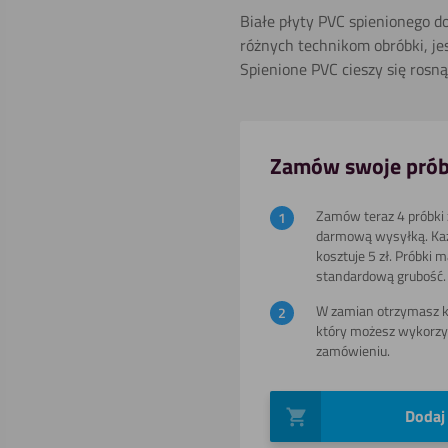
Gięcia (na
Białe płyty PVC spienionego do
gorąco)
różnych technikom obróbki, je
Spienione PVC cieszy się rosn
Wiercenia
Zamów swoje prób
Zamów teraz 4 próbki z
Gięcia (na
darmową wysyłką. Ka
zimno)
kosztuje 5 zł. Próbki 
standardową grubość.
W zamian otrzymasz ko
Spawania
który możesz wykorzy
zamówieniu.
Dodaj