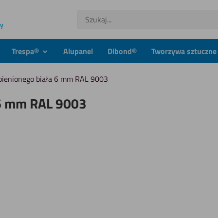
Szukaj
ny
Trespa®
Alupanel
Dibond®
Tworzywa sztuczne 
dmenu
podmenu
​spienionego biała 6 mm RAL 9003
a 6 mm RAL 9003