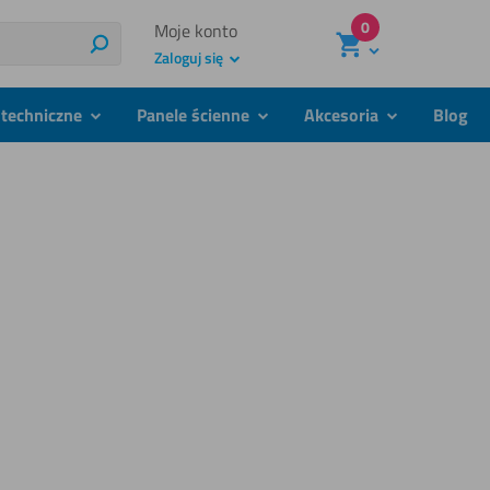
0
Moje konto
Szukaj
Zaloguj się
techniczne
Panele ścienne
Akcesoria
Blog
podmenu
podmenu
podmenu