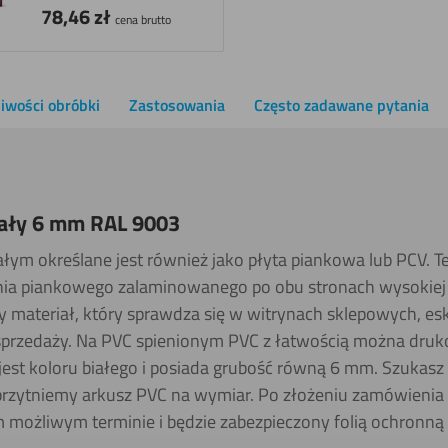
78,46
zł
cena brutto
iwości obróbki
Zastosowania
Często zadawane pytania
iały 6 mm RAL 9003
ałym określane jest również jako płyta piankowa lub PCV. T
nia piankowego zalaminowanego po obu stronach wysokiej 
 materiał, który sprawdza się w witrynach sklepowych, es
sprzedaży. Na PVC spienionym PVC z łatwością można druko
 jest koloru białego i posiada grubość równą 6 mm. Szukas
przytniemy arkusz PVC na wymiar. Po złożeniu zamówienia 
możliwym terminie i będzie zabezpieczony folią ochronną p