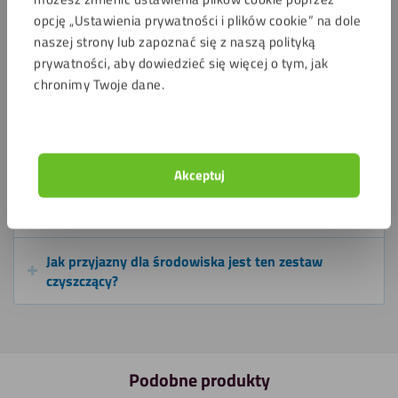
opcję „Ustawienia prywatności i plików cookie” na dole
Ile powierzchni mogę wyczyścić jednym zestawem?
naszej strony lub zapoznać się z naszą polityką
prywatności, aby dowiedzieć się więcej o tym, jak
Czy muszę zawsze na końcu suszyć ściereczką z
chronimy Twoje dane.
mikrofibry?
Co mam zrobić, jeśli pojawią się smugi?
Akceptuj
Jaka jest różnica między gąbką jumbo a gąbką
power?
Jak przyjazny dla środowiska jest ten zestaw
czyszczący?
Podobne produkty