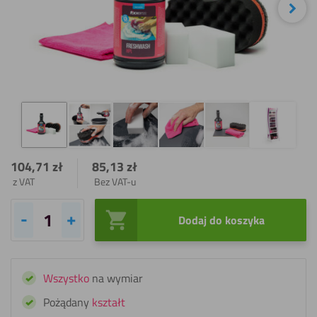
Nas
104,71
zł
85,13
zł
z VAT
Bez VAT-u
Dodaj do koszyka
ilość
Fixxerss
Zestaw
Wszystko
na wymiar
do
czyszczenia
Pożądany
kształt
HPL