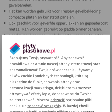
gevelpanelen.
Het kan worden gebruikt voor Trespa® gevelbekleding,
compacte platen en kunststof panelen.
Ook geschikt voor geverfde oppervlakken en gepoedercoat
metaal. Kan worden gebruikt op gladde binnenpanelen.
Handig voor kantoren, winkels, restaurants en toiletten.
Ook geschikt voor campers en boten.
Ideaal voor oppervlakken die regelmatig gereinigd en
beschermd moeten worden.
Szanujemy Twoją prywatność. Aby zapewnić
prawidłowe działanie naszej strony internetowej oraz
Najczęściej zadawane pytania
spersonalizować Twoje doświadczenie, używamy
plików cookie i podobnych technologii, które są
niezbędne do funkcjonowania strony oraz
Czy mogę używać tego zestawu do innych
personalizacji marketingu, dzięki czemu możesz
materiałów niż HPL?
otrzymywać oferty lepiej dopasowane do Twoich
zainteresowań. Możesz
odrzucić
opcjonalne pliki
Dlaczego muszę pracować w cieniu z tym
cookie lub
zobaczyć szczegóły
. W każdej chwili
szamponem?
możesz zmienić ustawienia plików cookie poprzez