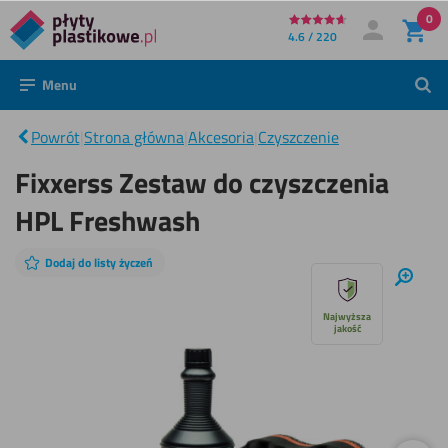
0
Bezpośrednio
4.6 / 220
Moje konto
Zaloguj się
do
Menu
Szuk
treści
Fixxerss
Zestaw do
|
czyszczenia
Powrót
|
Strona główna
|
Akcesoria
|
Czyszczenie
HPL
Freshwash
Fixxerss Zestaw do czyszczenia
HPL Freshwash
Dodaj do listy życzeń
Pomiń
Powię
pokaz
Najwyższa
jakość
slajdów