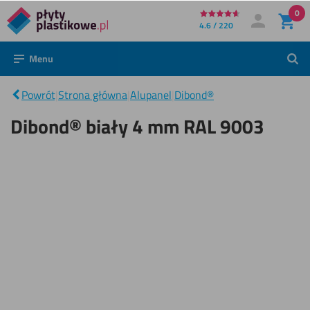
0
Bezpośrednio
4.6 / 220
Moje konto
Zaloguj się
do
Menu
Szuk
treści
Dibond®
biały 4
|
mm
Powrót
|
Strona główna
|
Alupanel
|
Dibond®
RAL
9003
Dibond® biały 4 mm RAL 9003