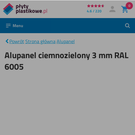
0
Bezpośrednio
4.6 / 220
Moje konto
Zaloguj się
do
Menu
Szuk
treści
Alupanel
ciemnozielony
|
Powrót
|
Strona główna
|
Alupanel
3 mm RAL
6005
Alupanel ciemnozielony 3 mm RAL
6005