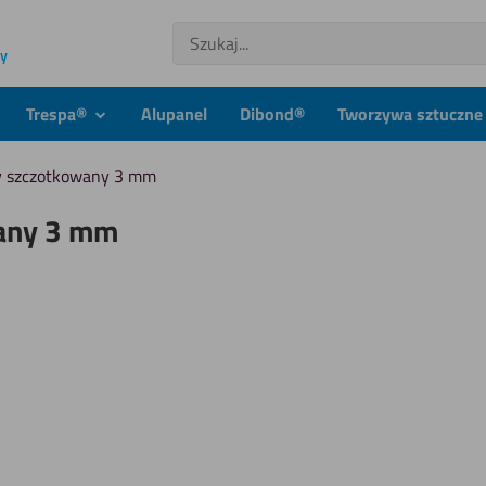
Szukaj
ny
Trespa®
Alupanel
Dibond®
Tworzywa sztuczne 
dmenu
podmenu
y szczotkowany 3 mm
any 3 mm