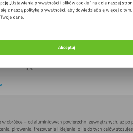
pcję „Ustawienia prywatności i plików cookie” na dole naszej stron
Tak
się z naszą polityką prywatności, aby dowiedzieć się więcej o tym,
 Twoje dane.
-50 do 80 ℃
D-s2, d0
Dwie strony
Akceptuj
+/- 1 mm
10 %
e
e w obróbce – od aluminiowych powierzchni zewnętrznych, aż po p
enia, piłowania, frezowania i klejenia, o ile do tych celów stosuje