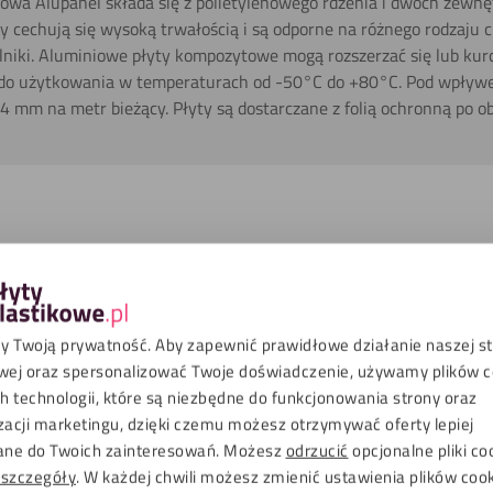
owa Alupanel składa się z polietylenowego rdzenia i dwóch zewn
 cechują się wysoką trwałością i są odporne na różnego rodzaju c
czalniki. Aluminiowe płyty kompozytowe mogą rozszerzać się lub k
 do użytkowania w temperaturach od -50°C do +80°C. Pod wpływ
24 mm na metr bieżący. Płyty są dostarczane z folią ochronną po o
liki do pobrania
Brązowy
 Twoją prywatność. Aby zapewnić prawidłowe działanie naszej s
Wykończenie szczotkowane
wej oraz spersonalizować Twoje doświadczenie, używamy plików co
 technologii, które są niezbędne do funkcjonowania strony oraz
Na dworze, Wewnątrz
zacji marketingu, dzięki czemu możesz otrzymywać oferty lepiej
ne do Twoich zainteresowań. Możesz
odrzucić
opcjonalne pliki co
UV
Tak
 szczegóły
. W każdej chwili możesz zmienić ustawienia plików coo