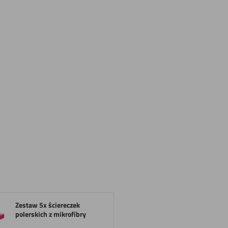
Zestaw 5x ściereczek
polerskich z mikrofibry