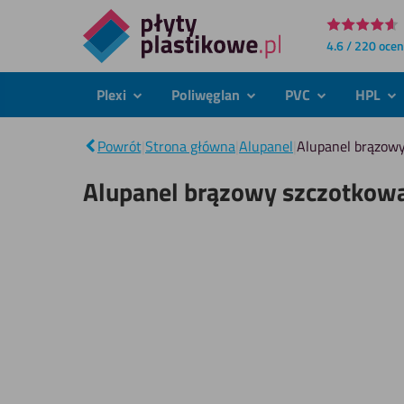
Bezpośrednio
4.6 / 220 oce
do
treści
Plexi
Poliwęglan
PVC
HPL
podmenu
podmenu
podmenu
po
Powrót
|
Strona główna
|
Alupanel
|
Alupanel brązow
Alupanel brązowy szczotkow