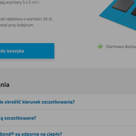
mają wymiary 5 x 5 cm i
wodą
d rabatowy o wartości 20 zł,
stać przy kolejnym
Grawerowania
Darmowa dosta
 do koszyka
Toczenia
nia
e określić kierunek szczotkowania?
 są szczotkowane?
ibond® są odporne na ciepło?