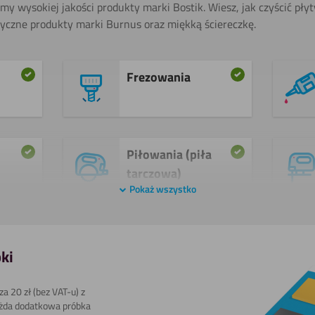
amy wysokiej jakości produkty marki Bostik. Wiesz, jak czyścić pły
atyczne produkty marki Burnus oraz miękką ściereczkę.
Frezowania
Piłowania (piła
tarczowa) ​
Pokaż wszystko
Wiercenia
ki
a 20 zł (bez VAT-u) z
żda dodatkowa próbka
Cięcia