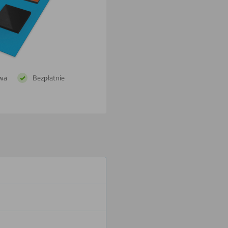
gorąco)
Polerowania
wa
Bezpłatnie