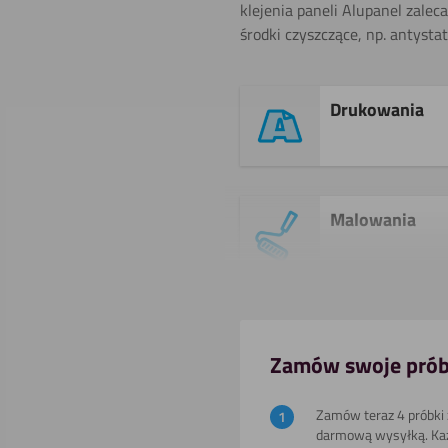
klejenia paneli Alupanel zalec
środki czyszczące, np. antyst
Drukowania
Malowania
Powlekania
Zamów swoje prób
Zamów teraz 4 próbki z
darmową wysyłką. Ka
Cięcia