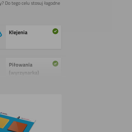
ty? Do tego celu stosuj łagodne
Klejenia
Piłowania
(wyrzynarka)
Cięcia
laserowego
Gięcia (na