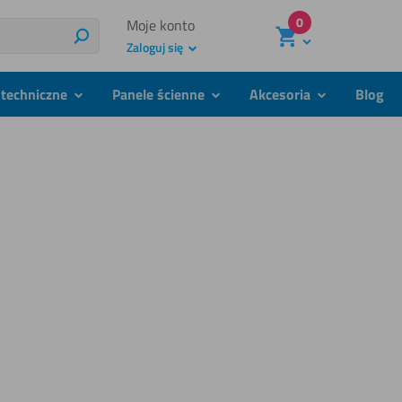
0
Moje konto
Szukaj
Zaloguj się
techniczne
Panele ścienne
Akcesoria
Blog
podmenu
podmenu
podmenu