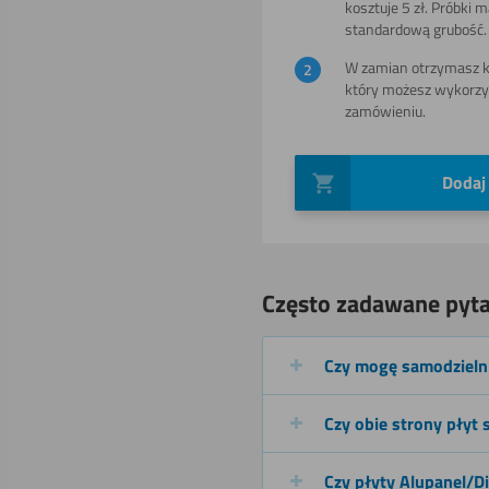
kosztuje 5 zł. Próbki 
ręcznego
standardową grubość.
W zamian otrzymasz ko
który możesz wykorzy
Gięcia (na
zamówieniu.
zimno)
Dodaj
Spawania
Często zadawane pyta
Czy mogę samodzielni
Czy obie strony płyt
Czy płyty Alupanel/D