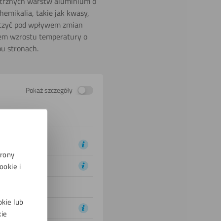
ętrznych warstw aluminium o
hemikalia, takie jak kwasy,
urczyć pod wpływem zmian
em wzrostu temperatury o
bu stronach.
Pokaż szczegóły
trony
okie i
okie lub
kie