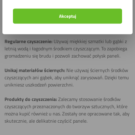
Jak dbać o panele ścienne o wyglądzie
marmuru?
Akceptuj
Pielęgnacja Twoich paneli ściennych jest prosta, co sprawia,
że długo pozostaną piękne.
Regularne czyszczenie:
Używaj miękkiej szmatki lub gąbki z
letnią wodą i łagodnym środkiem czyszczącym. To zapobiega
gromadzeniu się brudu i pozwoli zachować połysk paneli.
Unikaj materiałów ściernych:
Nie używaj ściernych środków
czyszczących ani gąbek, aby uniknąć zarysowań. Dzięki temu
unikniesz uszkodzeń powierzchni.
Produkty do czyszczenia:
Zalecamy stosowanie środków
czyszczących przeznaczonych do tworzyw sztucznych, które
można kupić również u nas. Zostały one opracowane tak, aby
skutecznie, ale delikatnie czyścić panele.