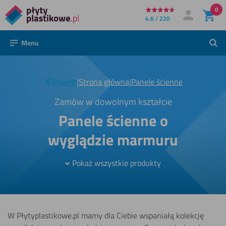
0
Bezpośrednio
4.6 / 220
Moje konto
Zaloguj się
do
Menu
Szuk
treści
Panele
ścienne o
|
Powrót
|
Strona główna
|
Panele ścienne
wyglądzie
marmuru
Zamów w dowolnym kształcie
Panele ścienne o
wyglądzie marmuru
Pokaż wszystkie produkty
W Płytyplastikowe.pl mamy dla Ciebie wspaniałą kolekcję