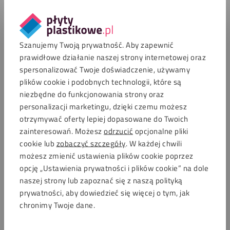
Darmowa dostawa
Bezpłatnie
Szanujemy Twoją prywatność. Aby zapewnić
prawidłowe działanie naszej strony internetowej oraz
Zamów swoje próbki
spersonalizować Twoje doświadczenie, używamy
plików cookie i podobnych technologii, które są
niezbędne do funkcjonowania strony oraz
Zamów teraz 4 próbki za 20 zł (bez VAT-u) z darmową
personalizacji marketingu, dzięki czemu możesz
wysyłką. Każda dodatkowa próbka kosztuje 5 zł.
Próbki mają wymiary 5 x 5 cm i standardową
otrzymywać oferty lepiej dopasowane do Twoich
grubość.
zainteresowań. Możesz
odrzucić
opcjonalne pliki
cookie lub
zobaczyć szczegóły
. W każdej chwili
W zamian otrzymasz kod rabatowy o wartości 20 zł,
możesz zmienić ustawienia plików cookie poprzez
który możesz wykorzystać przy kolejnym
zamówieniu.
opcję „Ustawienia prywatności i plików cookie” na dole
naszej strony lub zapoznać się z naszą polityką
prywatności, aby dowiedzieć się więcej o tym, jak
chronimy Twoje dane.