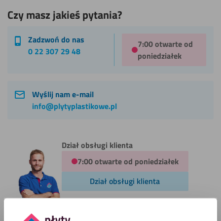
Czy masz jakieś pytania?
Zadzwoń do nas
7:00 otwarte od
0 22 307 29 48
poniedziałek
Wyślij nam e-mail
info@plytyplastikowe.pl
Dział obsługi klienta
7:00 otwarte od poniedziałek
Dział obsługi klienta