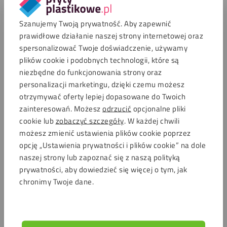
Zapłać bezpiecznie za pomocą
Szanujemy Twoją prywatność. Aby zapewnić
prawidłowe działanie naszej strony internetowej oraz
spersonalizować Twoje doświadczenie, używamy
plików cookie i podobnych technologii, które są
Opinie
niezbędne do funkcjonowania strony oraz
personalizacji marketingu, dzięki czemu możesz
4.6 / 220 oceny
otrzymywać oferty lepiej dopasowane do Twoich
Bezpieczne zakupy
zainteresowań. Możesz
odrzucić
opcjonalne pliki
cookie lub
zobaczyć szczegóły
. W każdej chwili
możesz zmienić ustawienia plików cookie poprzez
Serwis
opcję „Ustawienia prywatności i plików cookie” na dole
Obsługi klienta
naszej strony lub zapoznać się z naszą polityką
Koszty dostawy
prywatności, aby dowiedzieć się więcej o tym, jak
Często zadawane pytania (FAQ)
chronimy Twoje dane.
Moje konto
Porady i inspiracje
O firmie Płytyplastikowe