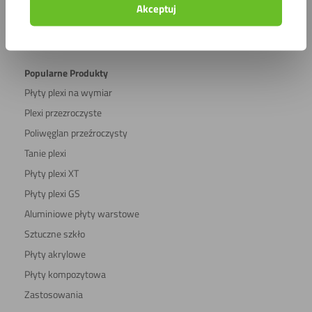
Akceptuj
Zrównoważony rozwój
Regulamin sklepu internetowego
Popularne Produkty
Płyty plexi na wymiar
Plexi przezroczyste
Poliwęglan przeźroczysty
Tanie plexi
Płyty plexi XT
Płyty plexi GS
Aluminiowe płyty warstowe
Sztuczne szkło
Płyty akrylowe
Płyty kompozytowa
Zastosowania