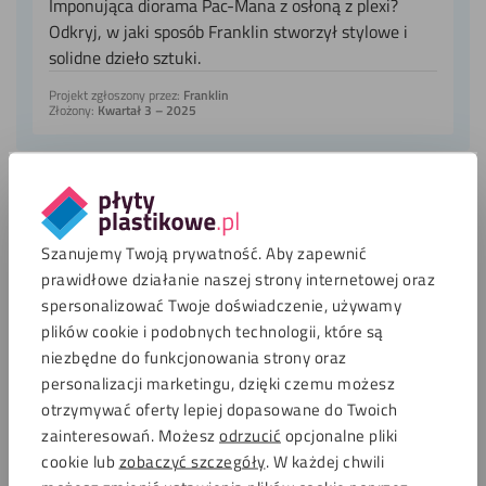
Imponująca diorama Pac-Mana z osłoną z plexi?
Odkryj, w jaki sposób Franklin stworzył stylowe i
solidne dzieło sztuki.
Projekt zgłoszony przez:
Franklin
Złożony:
Kwartał 3 – 2025
Dział obsługi klienta
Szanujemy Twoją prywatność. Aby zapewnić
Otwarte od 7:00
prawidłowe działanie naszej strony internetowej oraz
spersonalizować Twoje doświadczenie, używamy
Dział obsługi klienta
plików cookie i podobnych technologii, które są
niezbędne do funkcjonowania strony oraz
personalizacji marketingu, dzięki czemu możesz
otrzymywać oferty lepiej dopasowane do Twoich
Zapłać bezpiecznie za pomocą
zainteresowań. Możesz
odrzucić
opcjonalne pliki
cookie lub
zobaczyć szczegóły
. W każdej chwili