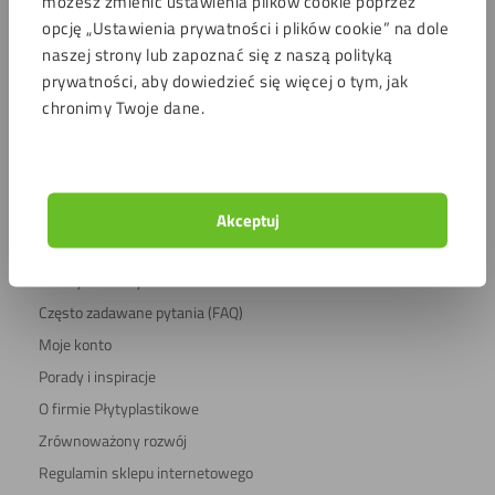
możesz zmienić ustawienia plików cookie poprzez
opcję „Ustawienia prywatności i plików cookie” na dole
Opinie
naszej strony lub zapoznać się z naszą polityką
prywatności, aby dowiedzieć się więcej o tym, jak
chronimy Twoje dane.
4.6 / 220 oceny
Bezpieczne zakupy
Serwis
Akceptuj
Obsługi klienta
Koszty dostawy
Często zadawane pytania (FAQ)
Moje konto
Porady i inspiracje
O firmie Płytyplastikowe
Zrównoważony rozwój
Regulamin sklepu internetowego