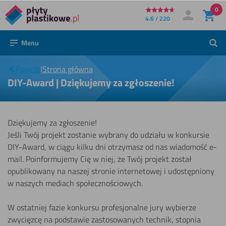
0
Bezpośrednio
4.6 / 220
Moje konto
Zaloguj się
do
Menu
Szuk
treści
DIY-Award
|
|
Dziękujemy
Powrót
|
Strona główna
za
DIY-Award | Dziękujemy za zgłoszenie!
zgłoszenie!
Dziękujemy za zgłoszenie!
Jeśli Twój projekt zostanie wybrany do udziału w konkursie
DIY-Award, w ciągu kilku dni otrzymasz od nas wiadomość e-
mail. Poinformujemy Cię w niej, że Twój projekt został
opublikowany na naszej stronie internetowej i udostępniony
w naszych mediach społecznościowych.
W ostatniej fazie konkursu profesjonalne jury wybierze
zwycięzcę na podstawie zastosowanych technik, stopnia